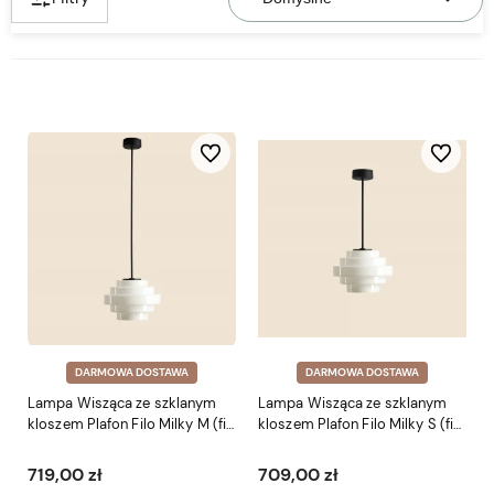
Do ulubionych
Do ulubio
DARMOWA DOSTAWA
DARMOWA DOSTAWA
Lampa Wisząca ze szklanym
Lampa Wisząca ze szklanym
kloszem Plafon Filo Milky M (fi
kloszem Plafon Filo Milky S (fi
22)
22)
719,00 zł
709,00 zł