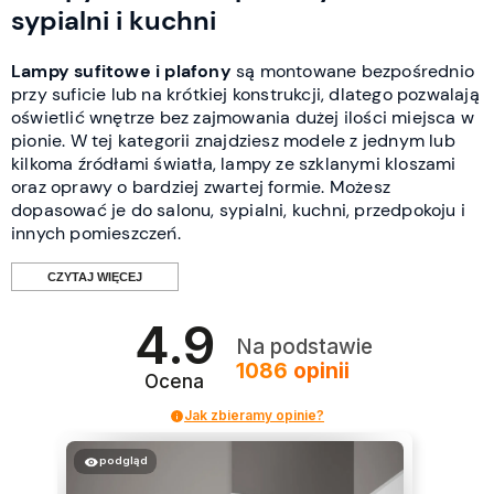
sypialni i kuchni
Lampy sufitowe i plafony
są montowane bezpośrednio
przy suficie lub na krótkiej konstrukcji, dlatego pozwalają
oświetlić wnętrze bez zajmowania dużej ilości miejsca w
pionie. W tej kategorii znajdziesz modele z jednym lub
kilkoma źródłami światła, lampy ze szklanymi kloszami
oraz oprawy o bardziej zwartej formie. Możesz
dopasować je do salonu, sypialni, kuchni, przedpokoju i
innych pomieszczeń.
CZYTAJ WIĘCEJ
4.9
Czym różni się plafon od
Na podstawie
1086
opinii
pozostałych lamp sufitowych?
Ocena
Jak zbieramy opinie?
Plafon sufitowy
jest montowany bezpośrednio przy
suficie lub bardzo blisko jego powierzchni. Ma zwartą
podgląd
konstrukcję i zajmuje niewiele miejsca, dlatego często