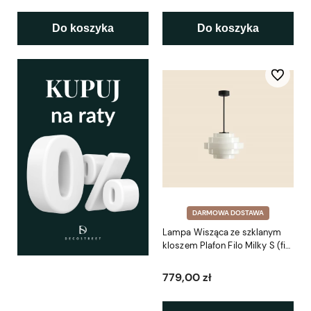
Do koszyka
Do koszyka
Do ulubio
DARMOWA DOSTAWA
Lampa Wisząca ze szklanym
kloszem Plafon Filo Milky S (fi
28)
779,00 zł