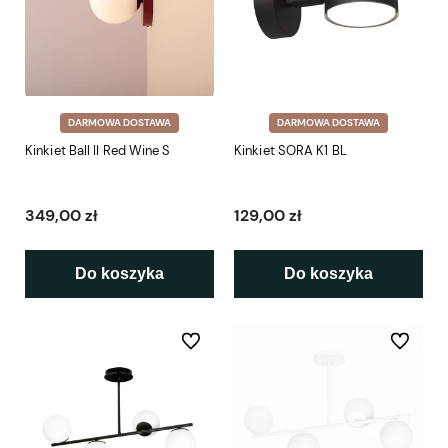
DARMOWA DOSTAWA
DARMOWA DOSTAWA
Kinkiet Ball II Red Wine S
Kinkiet SORA K1 BL
349,00 zł
129,00 zł
Do koszyka
Do koszyka
Do ulubionych
Do ulubio