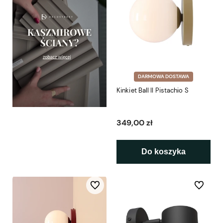
DARMOWA DOSTAWA
Kinkiet Ball II Pistachio S
349,00 zł
Do koszyka
Do ulubionych
Do ulubio