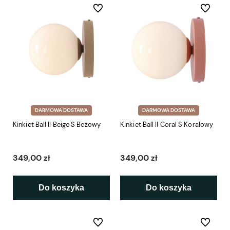
Do ulubionych
Do ulubio
DARMOWA DOSTAWA
DARMOWA DOSTAWA
Kinkiet Ball II Beige S Beżowy
Kinkiet Ball II Coral S Koralowy
349,00 zł
349,00 zł
Do koszyka
Do koszyka
Do ulubionych
Do ulubio