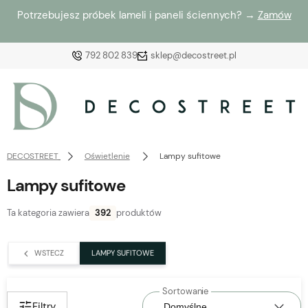
Potrzebujesz próbek lameli i paneli ściennych? →
Zamów
792 802 839
sklep@decostreet.pl
Zaloguj się
Załóż konto
DECOSTREET
Oświetlenie
Lampy sufitowe
Lampy sufitowe
Ta kategoria zawiera
392
produktów
Wybierz coś dla siebie z naszej aktualnej oferty lub
zaloguj się, aby przywrócić dodane produkty do listy
WSTECZ
LAMPY SUFITOWE
z poprzedniej sesji.
Filtry