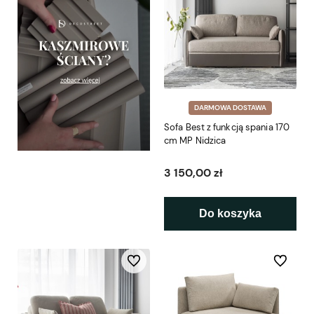
DARMOWA DOSTAWA
Sofa Best z funkcją spania 170
cm MP Nidzica
3 150,00 zł
Do koszyka
Do ulubionych
Do ulubio