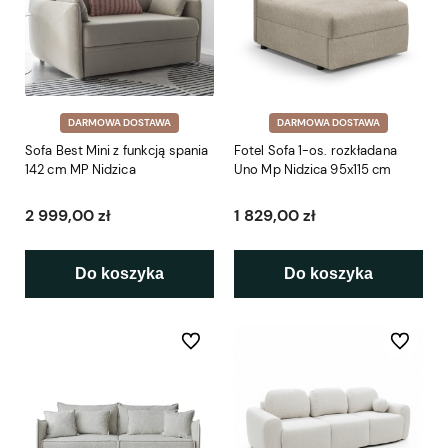
DARMOWA DOSTAWA
DARMOWA DOSTAWA
Sofa Best Mini z funkcją spania
Fotel Sofa 1-os. rozkładana
142 cm MP Nidzica
Uno Mp Nidzica 95x115 cm
2 999,00 zł
1 829,00 zł
Do koszyka
Do koszyka
Do ulubionych
Do ulubio