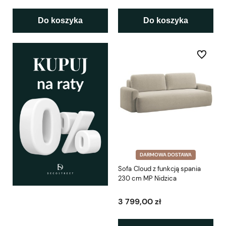
Do koszyka
Do koszyka
Do ulubio
DARMOWA DOSTAWA
Sofa Cloud z funkcją spania
230 cm MP Nidzica
3 799,00 zł