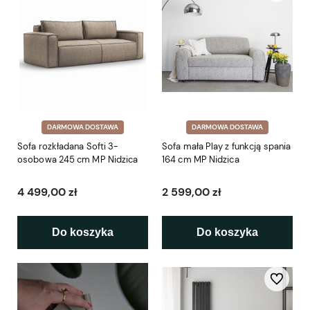
DARMOWA DOSTAWA
DARMOWA DOSTAWA
Sofa rozkładana Softi 3-
Sofa mała Play z funkcją spania
osobowa 245 cm MP Nidzica
164 cm MP Nidzica
4 499,00 zł
2 599,00 zł
Do koszyka
Do koszyka
Do ulubio