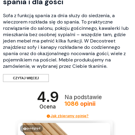
spania i dla gości
Sofa z funkcją spania za dnia służy do siedzenia, a
wieczorem rozkłada się do spania. To praktyczne
rozwiązanie do salonu, pokoju gościnnego, kawalerki lub
mieszkania bez osobnej sypialni – wszędzie tam, gdzie
jeden mebel ma pełnić kilka funkcji. W Decostreet
znajdziesz sofy i kanapy rozkładane do codziennego
spania oraz do okazjonalnego nocowania gości, wiele z
pojemnikiem na pościel. Meble produkujemy na
zamówienie, w wybranej przez Ciebie tkaninie.
CZYTAJ WIĘCEJ
4.9
Sofa do spania codziennego czy dla
Na podstawie
1086
opinii
gości?
Ocena
Jak zbieramy opinie?
To pierwsze pytanie, które warto sobie zadać, bo od
niego zależy wybór modelu. Sofa do
codziennego
podgląd
spania
musi mieć wygodne, równe siedzisko po