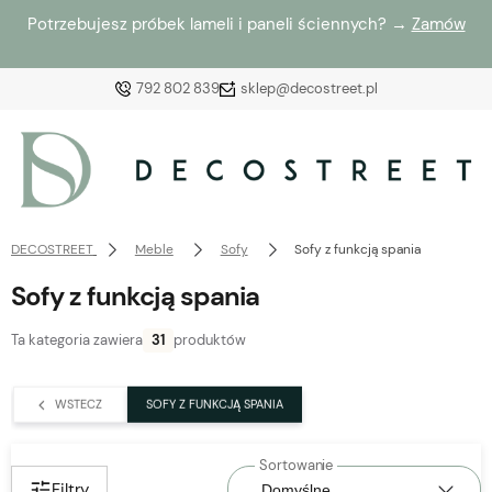
Potrzebujesz próbek lameli i paneli ściennych? →
Zamów
792 802 839
sklep@decostreet.pl
Zaloguj się
Załóż konto
DECOSTREET
Meble
Sofy
Sofy z funkcją spania
Sofy z funkcją spania
Ta kategoria zawiera
31
produktów
Wybierz coś dla siebie z naszej aktualnej oferty lub
zaloguj się, aby przywrócić dodane produkty do listy
WSTECZ
SOFY Z FUNKCJĄ SPANIA
z poprzedniej sesji.
Filtry