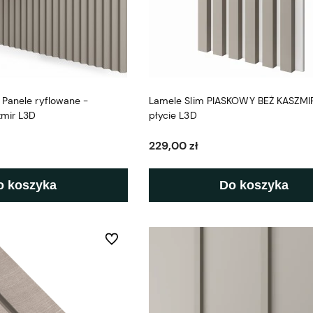
 Panele ryflowane -
Lamele Slim PIASKOWY BEŻ KASZMIR 
zmir L3D
płycie L3D
229,00 zł
o koszyka
Do koszyka
Do ulubionych