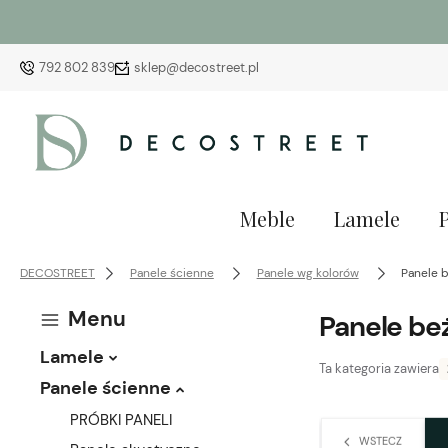
792 802 839
sklep@decostreet.pl
Meble
Lamele
DECOSTREET
Panele ścienne
Panele wg kolorów
Panele 
Menu
Panele be
Lamele
Ta kategoria zawiera
Panele ścienne
PRÓBKI PANELI
WSTECZ