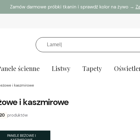
Zamów darmowe próbki tkanin i sprawdź kolor na żywo →
Zamó
Panele ścienne
Listwy
Tapety
Oświetle
beżowe i kaszmirowe
żowe i kaszmirowe
20
produktów
PANELE BEŻOWE I
KASZMIROWE