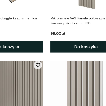
okrągłe kaszmir na filcu
Mikrolamele VAG Panele półokrągłe
Piaskowy Beż Kaszmir L3D
99,00 zł
o koszyka
Do koszyka
Do ulubionych