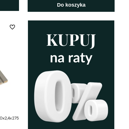
Do koszyka
Do ulubionych
30x2,4x275