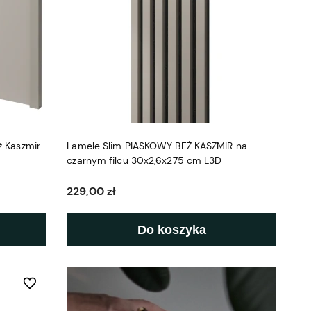
ż Kaszmir
Lamele Slim PIASKOWY BEŻ KASZMIR na
czarnym filcu 30x2,6x275 cm L3D
229,00 zł
Do koszyka
Do ulubionych