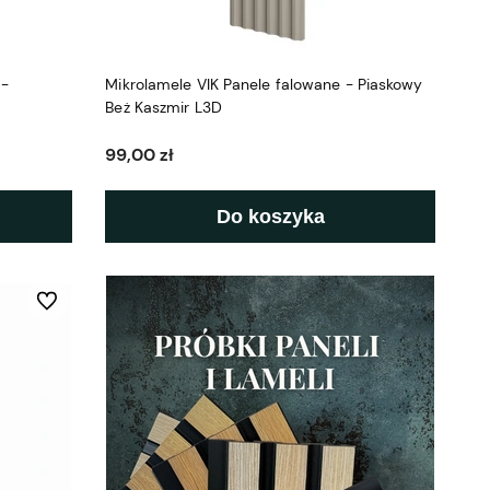
 -
Mikrolamele VIK Panele falowane - Piaskowy
Beż Kaszmir L3D
99,00 zł
Do koszyka
Do ulubionych