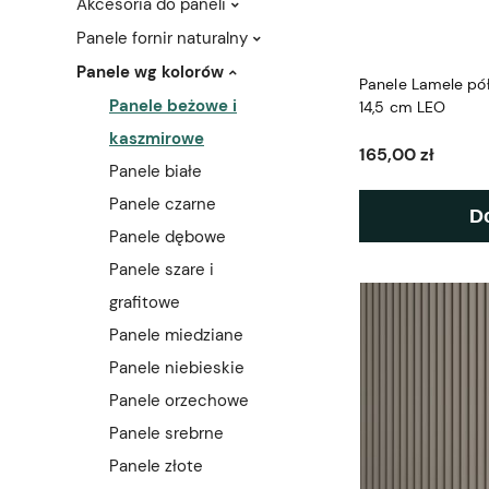
Akcesoria do paneli
Panele fornir naturalny
Panele wg kolorów
Panele Lamele pół
Panele beżowe i
14,5 cm LEO
kaszmirowe
165,00 zł
Panele białe
Panele czarne
D
Panele dębowe
Panele szare i
grafitowe
Panele miedziane
Panele niebieskie
Panele orzechowe
Panele srebrne
Panele złote