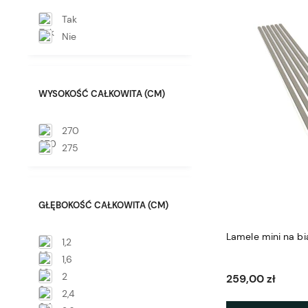
Tak
Nie
WYSOKOŚĆ CAŁKOWITA (CM)
270
275
GŁĘBOKOŚĆ CAŁKOWITA (CM)
Lamele mini na bi
1,2
1,6
2
259,00 zł
2,4