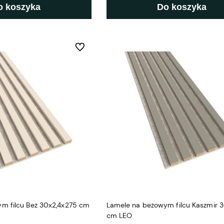
o koszyka
Do koszyka
Do ulubionych
m filcu Beż 30x2,4x275 cm
Lamele na beżowym filcu Kaszmir 
cm LEO