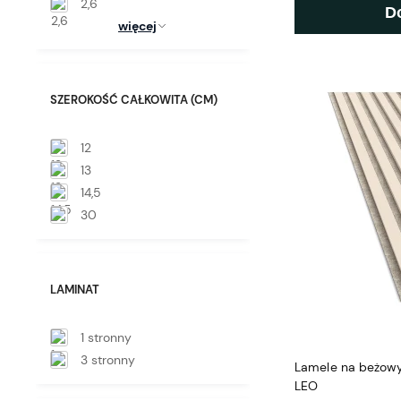
2,6
D
więcej
SZEROKOŚĆ CAŁKOWITA (CM)
12
13
14,5
30
LAMINAT
1 stronny
3 stronny
Lamele na beżowy
LEO