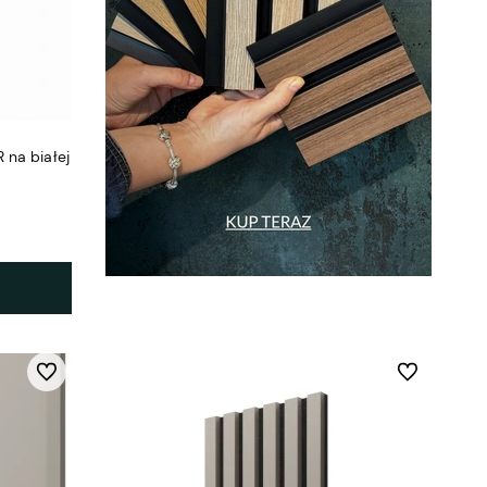
na białej
Do ulubionych
Do ulubionych