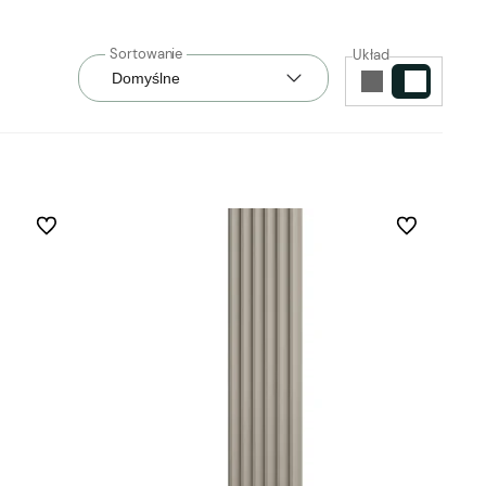
Układ
Do ulubionych
Do ulubionych