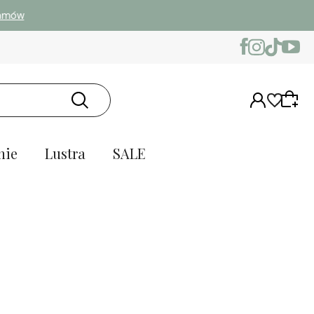
w
nie
Lustra
SALE