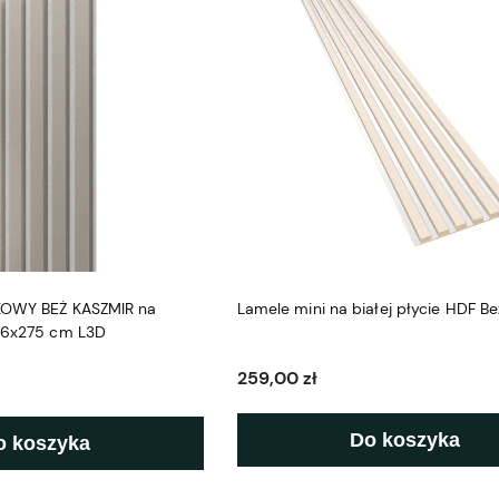
KOWY BEŻ KASZMIR na
Lamele mini na białej płycie HDF B
2,6x275 cm L3D
259,00 zł
Do koszyka
o koszyka