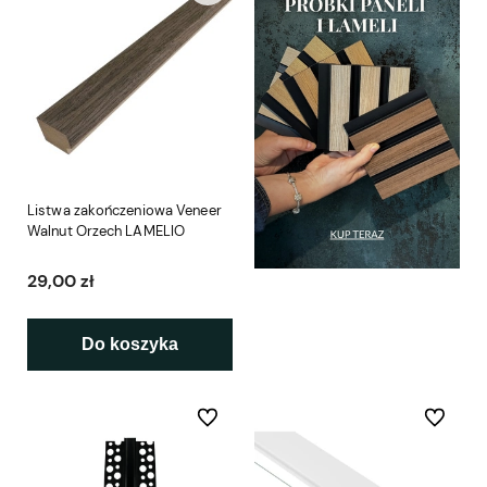
Listwa zakończeniowa Veneer
Walnut Orzech LAMELIO
29,00 zł
Do koszyka
Do ulubionych
Do ulubio