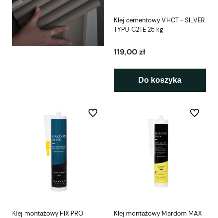
Klej cementowy VHCT - SILVER
TYPU C2TE 25 kg
119,00 zł
Do koszyka
Do ulubionych
Do ulubio
Klej montażowy FIX PRO
Klej montażowy Mardom MAX