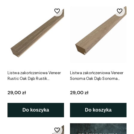
Do ulubionych
Do ulubio
Listwa zakończeniowa Veneer
Listwa zakończeniowa Veneer
Rustic Oak Dąb Rustik
Sonoma Oak Dąb Sonoma
LAMELIO
LAMELIO
29,00 zł
29,00 zł
Do koszyka
Do koszyka
Do ulubionych