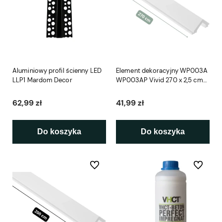
Aluminiowy profil ścienny LED
Element dekoracyjny WP003A
LLP1 Mardom Decor
WP003AP Vivid 270 x 2,5 cm
Mardom
62,99 zł
41,99 zł
Do koszyka
Do koszyka
Do ulubionych
Do ulubio