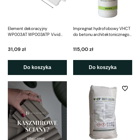
Element dekoracyjny
Impregnat hydrofobowy VHCT
WP003AT WP003ATP Vivid
do betonu architektonicznego
200 x 2,5 cm Mardom
1L
31,09 zł
115,00 zł
Do koszyka
Do koszyka
Do ulubio