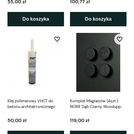
55,00 zł
100,77 zł
Do koszyka
Do koszyka
Do ulubionych
Do ulubio
Klej polimerowy VHCT do
Komplet Magnesów (4szt.)
betonu architektonicznego
NORR Dąb Czarny Woodupp
Create
50,00 zł
119,00 zł