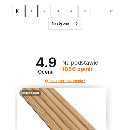
1
2
3
4
5
...
17
4.9
Na podstawie
1086
opinii
Ocena
Jak zbieramy opinie?
podgląd