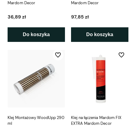
Mardom Decor
Mardom Decor
36,89 zł
97,85 zł
Do koszyka
Do koszyka
Do ulubionych
Do ulubio
Klej Montażowy WoodUpp 290
Klej na łączenia Mardom FIX
ml
EXTRA Mardom Decor