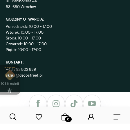
ul. Braniborska 44
53-680 Wrocław
GODZINY OTWARCIA:
Poniedziałek: 10:00 - 17:00
Wtorek: 10:00 - 17:00
Środa: 10:00 - 17:00
Czwartek: 10:00 - 17:00
Piątek: 10:00 - 17:00
KONTAKT:
+48 792 802 839
sklep@decostreet.pl
4.9
1086
opinii
Sklep internetowy Shoper Premium