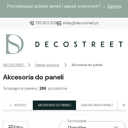
Potrzebujesz próbek lameli i paneli ściennych? →
Zamów
792 802 839
sklep@decostreet.pl
Zaloguj się
Załóż konto
DECOSTREET
Panele ścienne
Akcesoria do paneli
Akcesoria do paneli
Ta kategoria zawiera
289
produktów
Wybierz coś dla siebie z naszej aktualnej oferty lub
zaloguj się, aby przywrócić dodane produkty do listy
WSTECZ
AKCESORIA DO PANELI
ZAKOŃCZENIA PANELI
KLE
z poprzedniej sesji.
Filtry