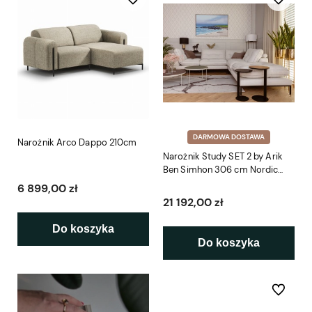
DARMOWA DOSTAWA
Narożnik Arco Dappo 210cm
Narożnik Study SET 2 by Arik
Ben Simhon 306 cm Nordic
Line
6 899,00 zł
21 192,00 zł
Do koszyka
Do koszyka
Do ulubio