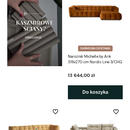
DARMOWA DOSTAWA
Narożnik Michelle by Arik
319x270 cm Nordic Line 3/CHG
13 644,00 zł
Do koszyka
Do ulubionych
Do ulubio