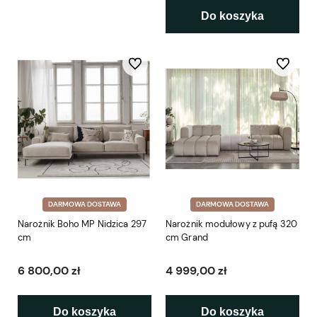
Do koszyka
Do ulubionych
Do ulubio
DARMOWA DOSTAWA
DARMOWA DOSTAWA
Narożnik Boho MP Nidzica 297
Narożnik modułowy z pufą 320
cm
cm Grand
6 800,00 zł
4 999,00 zł
Do koszyka
Do koszyka