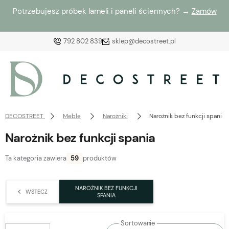
Potrzebujesz próbek lameli i paneli ściennych? →
Zamów
792 802 839
sklep@decostreet.pl
Zaloguj się
Załóż konto
DECOSTREET
Meble
Narożniki
Narożnik bez funkcji spania
Narożnik bez funkcji spania
Ta kategoria zawiera
59
produktów
Wybierz coś dla siebie z naszej aktualnej oferty lub
zaloguj się, aby przywrócić dodane produkty do listy
NAROŻNIK BEZ FUNKCJI
WSTECZ
z poprzedniej sesji.
SPANIA