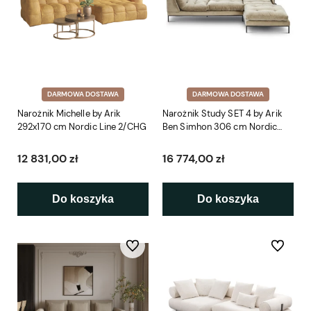
DARMOWA DOSTAWA
DARMOWA DOSTAWA
Narożnik Michelle by Arik
Narożnik Study SET 4 by Arik
292x170 cm Nordic Line 2/CHG
Ben Simhon 306 cm Nordic
Line
12 831,00 zł
16 774,00 zł
Do koszyka
Do koszyka
Do ulubionych
Do ulubio