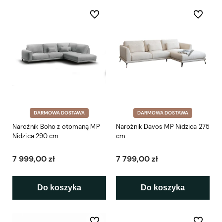
Do ulubionych
Do ulubio
DARMOWA DOSTAWA
DARMOWA DOSTAWA
Narożnik Boho z otomaną MP
Narożnik Davos MP Nidzica 275
Nidzica 290 cm
cm
7 999,00 zł
7 799,00 zł
Do koszyka
Do koszyka
Do ulubionych
Do ulubio