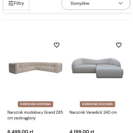
Filtry
Do ulubionych
Do ulubio
DARMOWA DOSTAWA
DARMOWA DOSTAWA
Narożnik modułowy Grand 285
Narożnik Venedick 240 cm
cm zaokrąglony
6 499,00 zł
4 199,00 zł