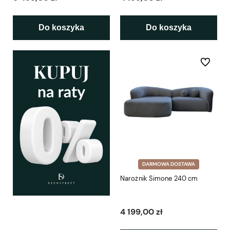
Do koszyka
Do koszyka
Do ulubio
DARMOWA DOSTAWA
Narożnik Simone 240 cm
4 199,00 zł