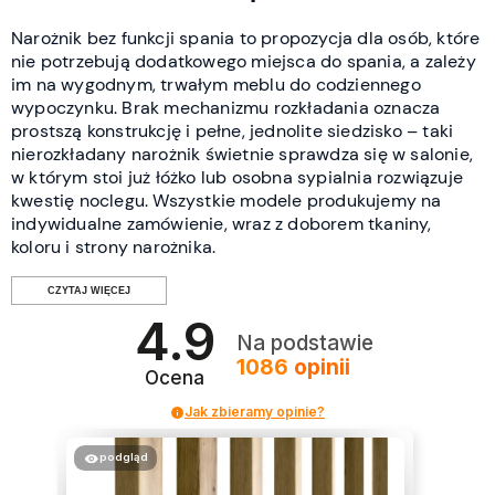
Narożnik bez funkcji spania to propozycja dla osób, które
nie potrzebują dodatkowego miejsca do spania, a zależy
im na wygodnym, trwałym meblu do codziennego
wypoczynku. Brak mechanizmu rozkładania oznacza
prostszą konstrukcję i pełne, jednolite siedzisko – taki
nierozkładany narożnik świetnie sprawdza się w salonie,
w którym stoi już łóżko lub osobna sypialnia rozwiązuje
kwestię noclegu. Wszystkie modele produkujemy na
indywidualne zamówienie, wraz z doborem tkaniny,
koloru i strony narożnika.
CZYTAJ WIĘCEJ
4.9
Dlaczego wybrać narożnik bez
Na podstawie
1086
opinii
funkcji spania
Ocena
Jak zbieramy opinie?
Rezygnacja z funkcji spania ma swoje zalety. Bez
mechanizmu rozkładania konstrukcja ma mniej
podgląd
ruchomych elementów, a siedzisko tworzy jednolitą,