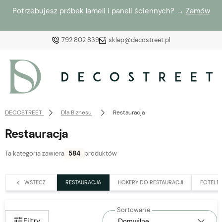
Potrzebujesz próbek lameli i paneli ściennych? →
Zamów
792 802 839
sklep@decostreet.pl
Zaloguj się
Załóż konto
DECOSTREET
Dla Biznesu
Restauracja
Restauracja
Ta kategoria zawiera
584
produktów
Wybierz coś dla siebie z naszej aktualnej oferty lub
zaloguj się, aby przywrócić dodane produkty do listy
WSTECZ
RESTAURACJA
HOKERY DO RESTAURACJI
FOTELE 
z poprzedniej sesji.
Filtry