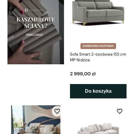
DARMOWA DOSTAWA
Sofa Smart 2-osobowa 155 cm
MP Nidzica
2 999,00 zł
Do koszyka
Do ulubionych
Do ulubio