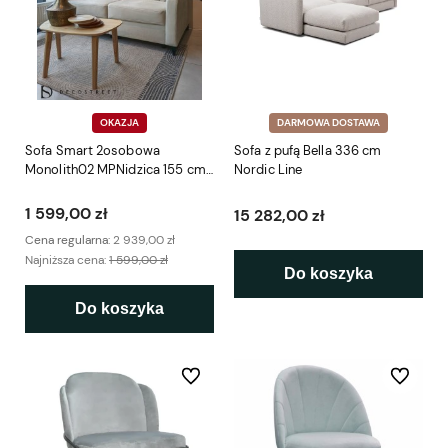
OKAZJA
DARMOWA DOSTAWA
Sofa Smart 2osobowa
Sofa z pufą Bella 336 cm
Monolith02 MPNidzica 155 cm
Nordic Line
z ekspozycji
1 599,00 zł
15 282,00 zł
Cena regularna:
2 939,00 zł
Najniższa cena:
1 599,00 zł
Do koszyka
Do koszyka
Do ulubionych
Do ulubio