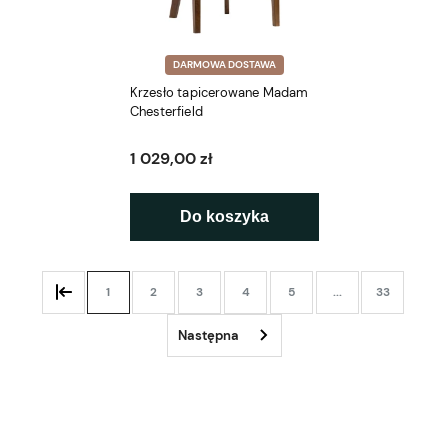
DARMOWA DOSTAWA
Krzesło tapicerowane Madam
Chesterfield
1 029,00 zł
Do koszyka
1
2
3
4
5
...
33