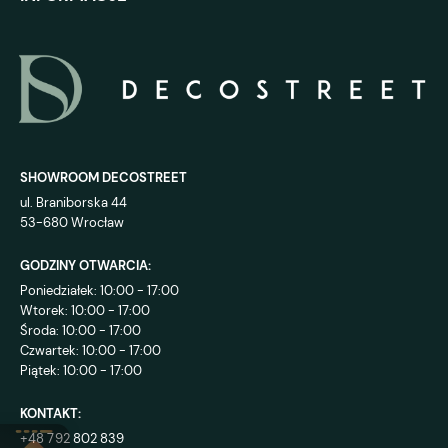
Pojedyncze lamele czy gotowy
panel elewacyjny?
W tej kategorii dostępne są dwa sposoby wykonania
dekoracji: pojedyncze profile oraz przygotowane panele
składające się z kilku lameli.
SHOWROOM DECOSTREET
ul. Braniborska 44
Pojedyncze lamele elewacyjne
53-680 Wrocław
Pojedyncze profile zapewniają większą swobodę
GODZINY OTWARCIA:
projektowania. Można samodzielnie określić ich liczbę,
Poniedziałek: 10:00 - 17:00
rozstaw i szerokość całej kompozycji. Sprawdzają się
Wtorek: 10:00 - 17:00
przy nietypowych wymiarach, wąskich fragmentach
Środa: 10:00 - 17:00
elewacji lub projektach, w których odległość pomiędzy
Czwartek: 10:00 - 17:00
profilami ma zostać dobrana indywidualnie.
Piątek: 10:00 - 17:00
Przy takim rozwiązaniu należy osobno zaplanować listwy
KONTAKT:
poprzeczne, elementy mocujące, rozstaw lameli i sposób
+48 792 802 839
zakończenia konstrukcji.