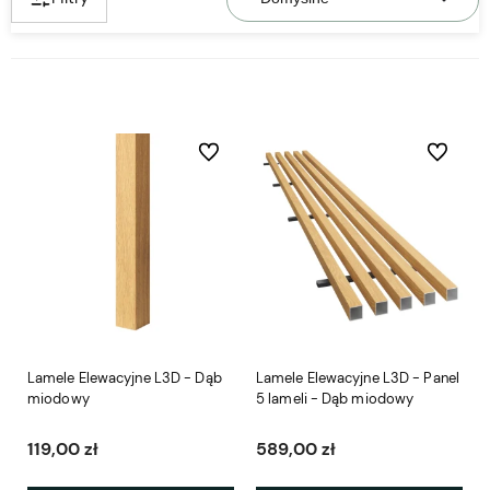
Do ulubionych
Do ulubio
Lamele Elewacyjne L3D - Dąb
Lamele Elewacyjne L3D - Panel
miodowy
5 lameli - Dąb miodowy
119,00 zł
589,00 zł