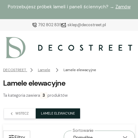
Potrzebujesz próbek lameli i paneli ściennych? →
Zamów
792 802 839
sklep@decostreet.pl
Zaloguj się
Załóż konto
DECOSTREET
Lamele
Lamele elewacyjne
Lamele elewacyjne
Ta kategoria zawiera
3
produktów
Wybierz coś dla siebie z naszej aktualnej oferty lub
zaloguj się, aby przywrócić dodane produkty do listy
WSTECZ
LAMELE ELEWACYJNE
z poprzedniej sesji.
Filtry