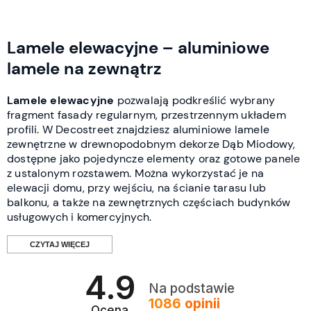
Lamele elewacyjne – aluminiowe
lamele na zewnątrz
Lamele elewacyjne
pozwalają podkreślić wybrany
fragment fasady regularnym, przestrzennym układem
profili. W Decostreet znajdziesz aluminiowe lamele
zewnętrzne w drewnopodobnym dekorze Dąb Miodowy,
dostępne jako pojedyncze elementy oraz gotowe panele
z ustalonym rozstawem. Można wykorzystać je na
elewacji domu, przy wejściu, na ścianie tarasu lub
balkonu, a także na zewnętrznych częściach budynków
usługowych i komercyjnych.
CZYTAJ WIĘCEJ
4.9
Czym wyróżniają się lamele
Na podstawie
1086
opinii
elewacyjne?
Ocena