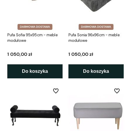
DARMOWA DOSTAWA
DARMOWA DOSTAWA
Pufa Sofia 95x95cm - meble
Pufa Sonia 96x96cm - meble
modułowe
modułowe
1 050,00 zł
1 050,00 zł
Do koszyka
Do koszyka
Do ulubionych
Do ulubio