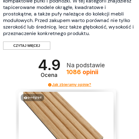
kompaktowe pufki i podnóżki. W tej kategorii znajdziesz
tapicerowane modele okrągłe, kwadratowe i
prostokątne, a także pufy należące do kolekcji mebli
modułowych. Przed zakupem warto porównać nie tylko
szerokość lub średnicę, lecz także głębokość, wysokość i
przeznaczenie konkretnego produktu.
CZYTAJ WIĘCEJ
4.9
Co oznacza duża pufa?
Na podstawie
1086
opinii
Ocena
W tej kategorii znajdują się pufy o rozbudowanej
Jak zbieramy opinie?
powierzchni siedziska i większym obrysie bryły. W
przypadku modeli okrągłych znaczenie ma średnica,
podgląd
natomiast przy pufach kwadratowych i prostokątnych
trzeba sprawdzić jednocześnie szerokość oraz
głębokość.
Za dużą pufę można uznać między innymi model okrągły
o średnicy od około 75 cm, kwadratowy o boku od około
75 cm lub prostokątny, którego dłuższy bok ma