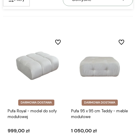
Do ulubionych
Do ulubio
DARMOWA DOSTAWA
DARMOWA DOSTAWA
Pufa Royal - model do sofy
Pufa 95 x 95 cm Teddy - meble
modułowej
modułowe
999,00 zł
1 050,00 zł