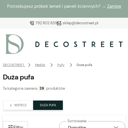
Potrzebujesz próbek lameli i paneli ściennych? →
Zamów
792 802 839
sklep@decostreet.pl
Zaloguj się
Załóż konto
DECOSTREET
Meble
Pufy
Duża pufa
Duża pufa
Ta kategoria zawiera
39
produktów
Wybierz coś dla siebie z naszej aktualnej oferty lub
zaloguj się, aby przywrócić dodane produkty do listy
WSTECZ
DUŻA PUFA
z poprzedniej sesji.
Filtry