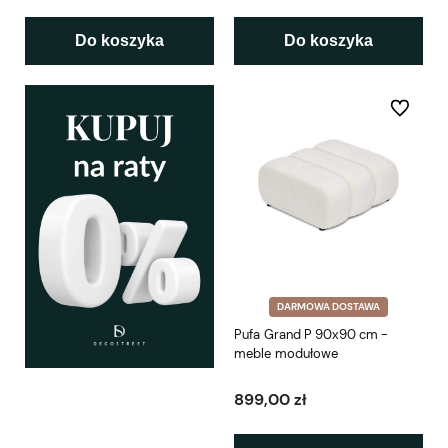
Do koszyka
Do koszyka
Do ulubio
DARMOWA DOSTAWA
Pufa Grand P 90x90 cm -
meble modułowe
899,00 zł