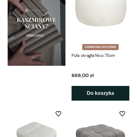
DARMOWA DOSTAWA
Pufa okrągła Nico 75cm
669,00 zł
Do koszyka
Do ulubionych
Do ulubio