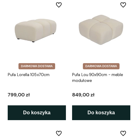
Do ulubionych
Do ulubio
DARMOWA DOSTAWA
DARMOWA DOSTAWA
Pufa Lorella 105x70cm
Pufa Lou 90x90cm - meble
modułowe
799,00 zł
849,00 zł
Do koszyka
Do koszyka
Do ulubionych
Do ulubio