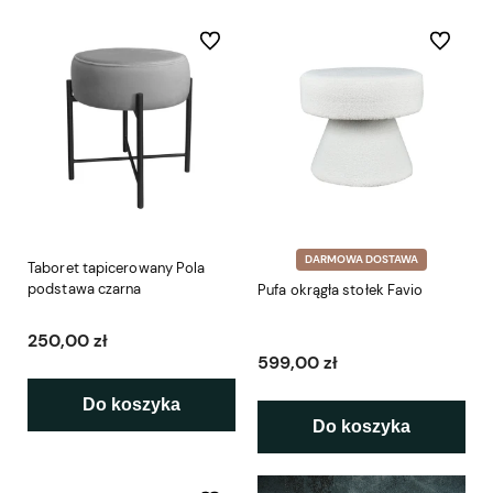
Do ulubionych
Do ulubio
DARMOWA DOSTAWA
Taboret tapicerowany Pola
podstawa czarna
Pufa okrągła stołek Favio
250,00 zł
599,00 zł
Do koszyka
Do koszyka