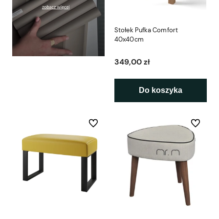
Stołek Pufka Comfort
40x40cm
349,00 zł
Do koszyka
Do ulubionych
Do ulubio