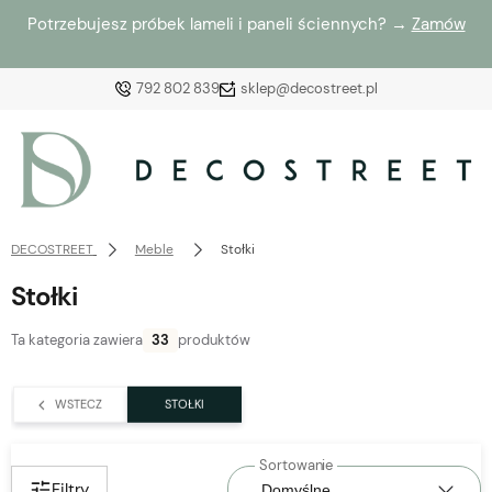
Potrzebujesz próbek lameli i paneli ściennych? →
Zamów
792 802 839
sklep@decostreet.pl
Zaloguj się
Załóż konto
DECOSTREET
Meble
Stołki
Stołki
Ta kategoria zawiera
33
produktów
Wybierz coś dla siebie z naszej aktualnej oferty lub
zaloguj się, aby przywrócić dodane produkty do listy
WSTECZ
STOŁKI
z poprzedniej sesji.
Filtry