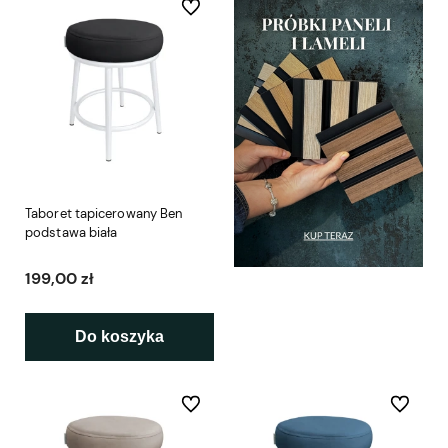
Do ulubionych
Taboret tapicerowany Ben
podstawa biała
199,00 zł
Do koszyka
Do ulubionych
Do ulubio