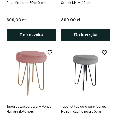
Pufa Moderno 80x40 cm
Stołek Mr. M 45 cm
399,00 zł
399,00 zł
Do koszyka
Do koszyka
Do ulubionych
Do ulubio
Taboret tapicerowany Venus
Taboret tapicerowany Venus
Hairpin złote nogi
Hairpin czarne nogi 35cm