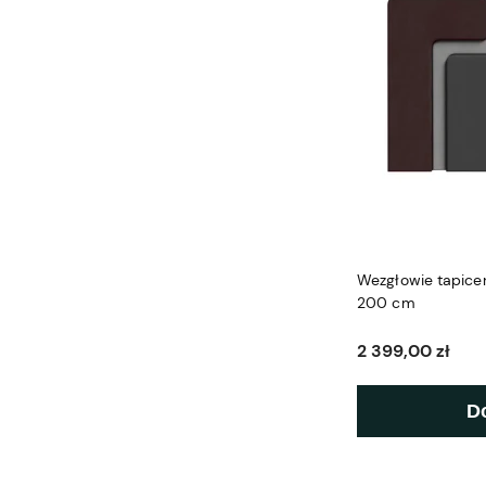
Wezgłowie tapicer
200 cm
2 399,00 zł
D