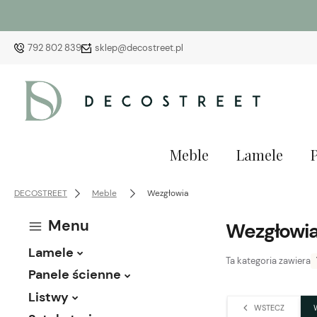
792 802 839
sklep@decostreet.pl
Meble
Lamele
DECOSTREET
Meble
Wezgłowia
Menu
Wezgłowi
Lamele
Ta kategoria zawiera
Panele ścienne
Listwy
WSTECZ