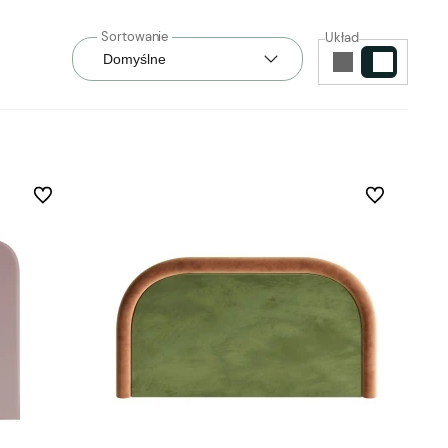
Układ
Do ulubionych
Do ulubionych