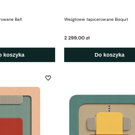
rowane Ball
Wezgłowie tapicerowane Bisquit
2 299,00 zł
o koszyka
Do koszyka
Do ulubionych