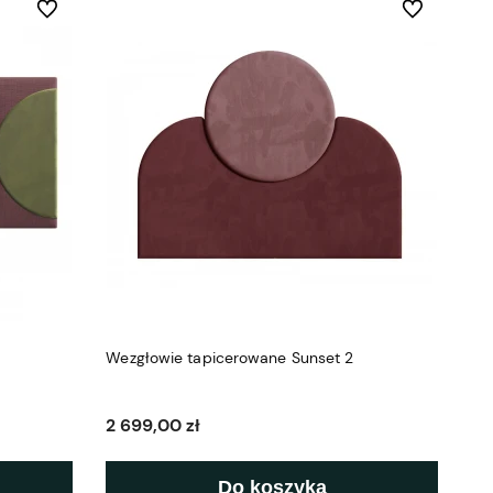
Do ulubionych
Do ulubionych
Wezgłowie tapicerowane Sunset 2
2 699,00 zł
Do koszyka