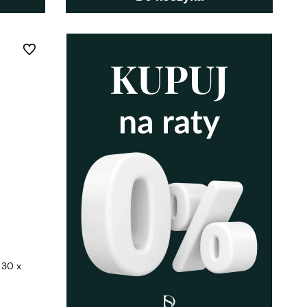
Do ulubionych
 30 x