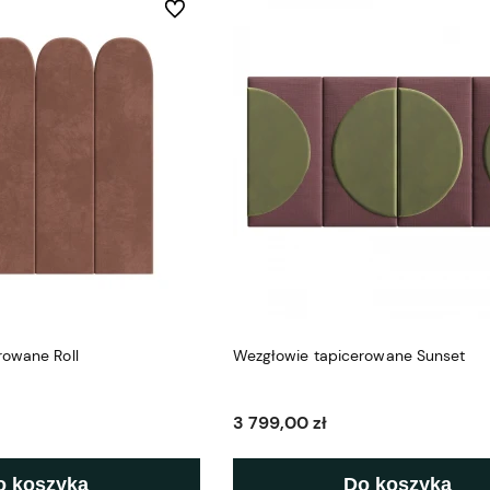
Do ulubionych
rowane Roll
Wezgłowie tapicerowane Sunset
3 799,00 zł
o koszyka
Do koszyka