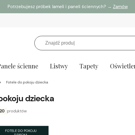
Potrzebujesz próbek lameli i paneli ściennych? →
Zamów
Panele ścienne
Listwy
Tapety
Oświetle
Fotele do pokoju dziecka
pokoju dziecka
20
produktów
FOTELE DO POKOJU
DZIECKA