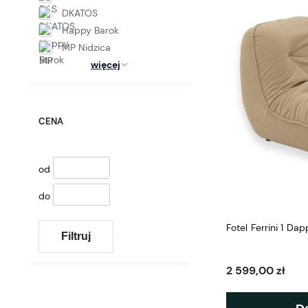
DKATOS
Happy Barok
MP Nidzica
więcej
CENA
od
do
Fotel Ferrini 1 Da
Filtruj
2 599,00 zł