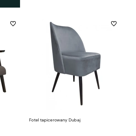
Do ulubionych
Do ulubionych
Fotel tapicerowany Dubaj