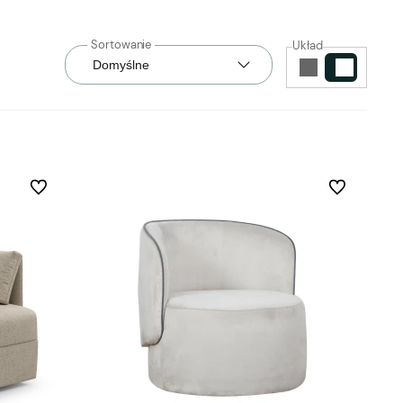
Układ
Do ulubionych
Do ulubionych