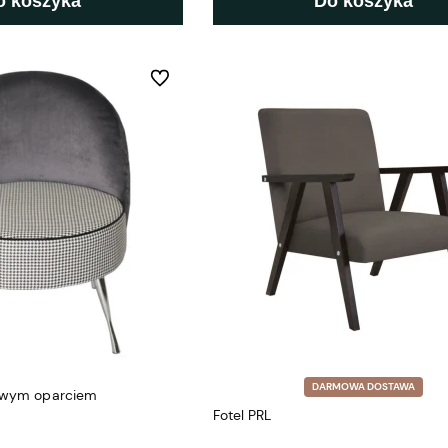
o koszyka
Do koszyka
Do ulubionych
DARMOWA DOSTAWA
rowym oparciem
Fotel PRL