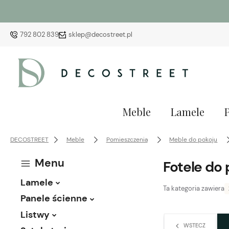
792 802 839
sklep@decostreet.pl
Meble
Lamele
DECOSTREET
Meble
Pomieszczenia
Meble do pokoju
Menu
Fotele do 
Lamele
Ta kategoria zawiera
Panele ścienne
Listwy
WSTECZ