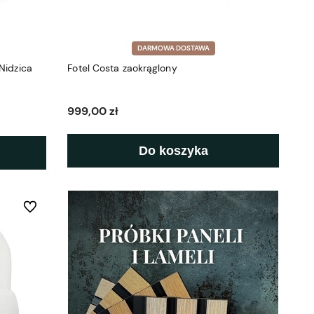
DARMOWA DOSTAWA
Nidzica
Fotel Costa zaokrąglony
999,00 zł
Do koszyka
Do ulubionych