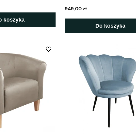
949,00 zł
o koszyka
Do koszyka
Do ulubionych