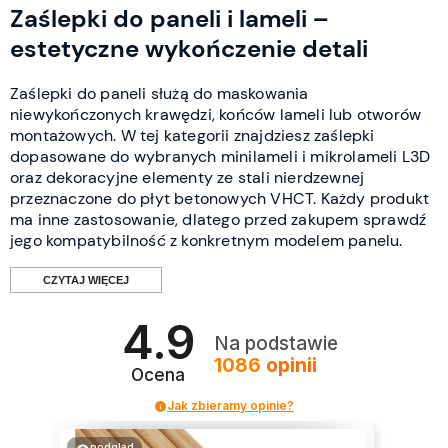
Zaślepki do paneli i lameli –
estetyczne wykończenie detali
Zaślepki do paneli służą do maskowania
niewykończonych krawędzi, końców lameli lub otworów
montażowych. W tej kategorii znajdziesz zaślepki
dopasowane do wybranych minilameli i mikrolameli L3D
oraz dekoracyjne elementy ze stali nierdzewnej
przeznaczone do płyt betonowych VHCT. Każdy produkt
ma inne zastosowanie, dlatego przed zakupem sprawdź
jego kompatybilność z konkretnym modelem panelu.
CZYTAJ WIĘCEJ
4.9
Do czego służą zaślepki do paneli?
Na podstawie
1086
opinii
Ocena
Zaślepki są niewielkimi elementami wykończeniowymi,
Jak zbieramy opinie?
które pomagają zamaskować miejsca pozostające
widoczne po montażu paneli lub lameli. Ich zastosowanie
podgląd