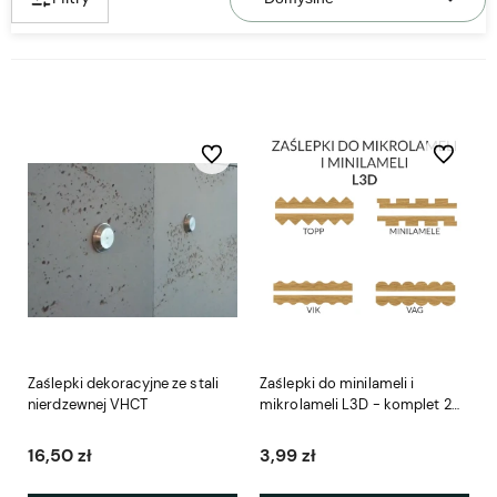
Do ulubionych
Do ulubio
Zaślepki dekoracyjne ze stali
Zaślepki do minilameli i
nierdzewnej VHCT
mikrolameli L3D - komplet 2
szt.
16,50 zł
3,99 zł