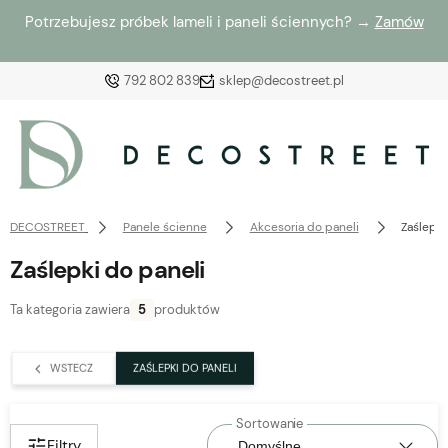
Potrzebujesz próbek lameli i paneli ściennych? →
Zamów
792 802 839
sklep@decostreet.pl
Zaloguj się
Załóż konto
DECOSTREET
Panele ścienne
Akcesoria do paneli
Zaślepki
Zaślepki do paneli
Ta kategoria zawiera
5
produktów
Wybierz coś dla siebie z naszej aktualnej oferty lub
zaloguj się, aby przywrócić dodane produkty do listy
WSTECZ
ZAŚLEPKI DO PANELI
z poprzedniej sesji.
Filtry