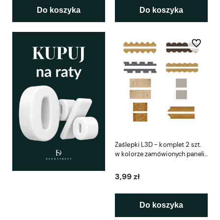
Do koszyka
Do koszyka
Do ulubio
Zaślepki L3D - komplet 2 szt.
w kolorze zamówionych paneli
- lameli - listew
3,99 zł
Do koszyka