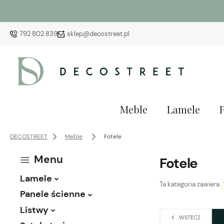
792 802 839
sklep@decostreet.pl
Meble
Lamele
DECOSTREET
Meble
Fotele
Menu
Fotele
Lamele
Ta kategoria zawiera
Panele ścienne
Listwy
WSTECZ