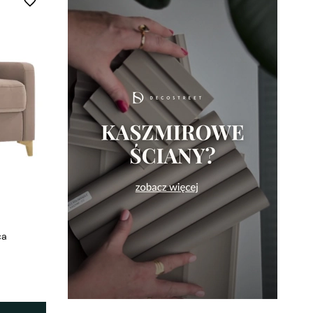
Do ulubionych
ca