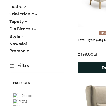
Lustra
Oświetlenie
Tapety
Dla Biznesu
DA
Style
Fotel Figo z pufą
Nowości
Promocje
2 199,00 zł
Filtry
D
PRODUCENT
Dappo
DAS