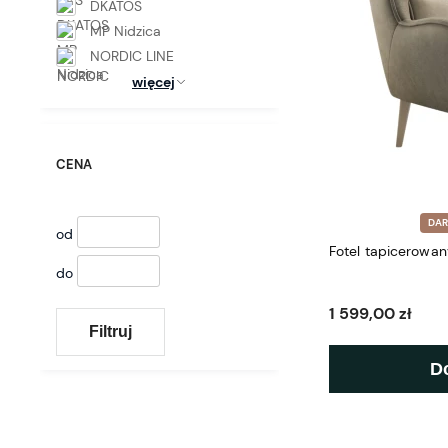
DKATOS
MP Nidzica
NORDIC LINE
więcej
CENA
DA
od
Fotel tapicerowan
do
1 599,00 zł
Filtruj
D