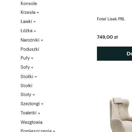
Konsole
Krzesła
Fotel Lisek PRL
Ławki
Łóżka
749,00 zł
Narożniki
Poduszki
D
Pufy
Sofy
Stoliki
Stołki
Stoły
Szezlongi
Toaletki
Wezgłowia
Pomieszczenia