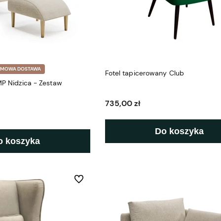
RMOWA DOSTAWA
Fotel tapicerowany Club
 MP Nidzica - Zestaw
735,00 zł
Do koszyka
o koszyka
Do ulubionych