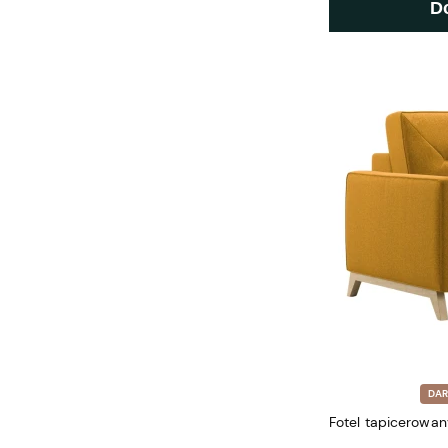
D
DA
Fotel tapicerowan