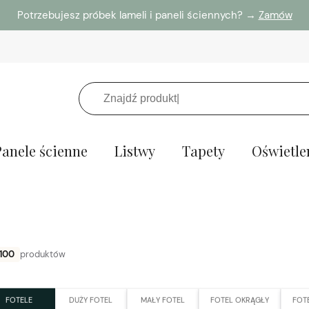
Potrzebujesz próbek lameli i paneli ściennych? →
Zamów
Panele ścienne
Listwy
Tapety
Oświetle
100
produktów
FOTELE
DUŻY FOTEL
MAŁY FOTEL
FOTEL OKRĄGŁY
FOT