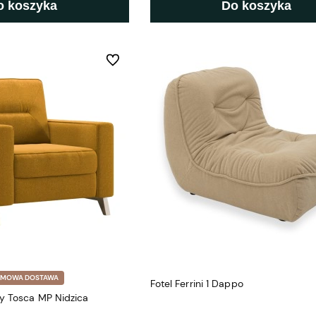
o koszyka
Do koszyka
Do ulubionych
RMOWA DOSTAWA
Fotel Ferrini 1 Dappo
y Tosca MP Nidzica