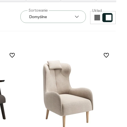
Układ
Do ulubionych
Do ulubionych