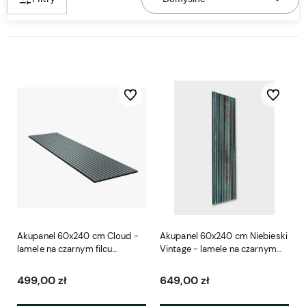
Do ulubionych
Do ulubio
Akupanel 60x240 cm Cloud -
Akupanel 60x240 cm Niebieski
lamele na czarnym filcu
Vintage - lamele na czarnym
Woodupp
filcu Woodupp
499,00 zł
649,00 zł