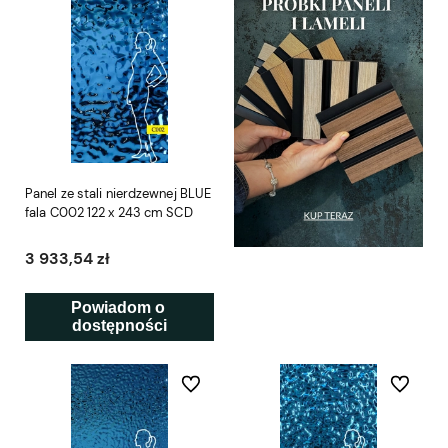
Panel ze stali nierdzewnej BLUE
fala C002 122 x 243 cm SCD
3 933,54 zł
Powiadom o 
dostępności
Do ulubionych
Do ulubio