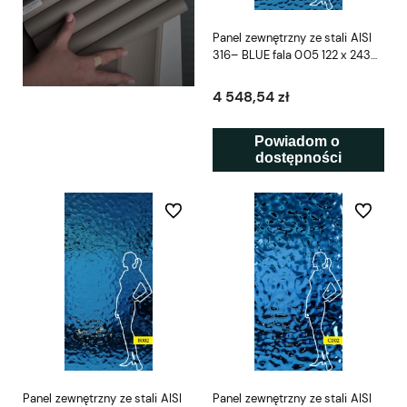
Panel zewnętrzny ze stali AISI
316– BLUE fala 005 122 x 243
cm SCD
4 548,54 zł
Powiadom o 
dostępności
Do ulubionych
Do ulubio
Panel zewnętrzny ze stali AISI
Panel zewnętrzny ze stali AISI