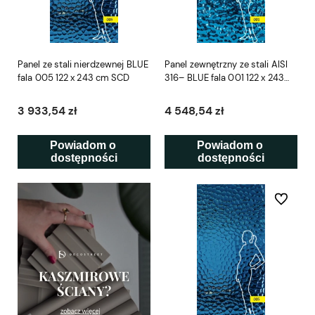
Panel ze stali nierdzewnej BLUE
Panel zewnętrzny ze stali AISI
fala 005 122 x 243 cm SCD
316– BLUE fala 001 122 x 243
cm SCD
3 933,54 zł
4 548,54 zł
Powiadom o 
Powiadom o 
dostępności
dostępności
Do ulubio