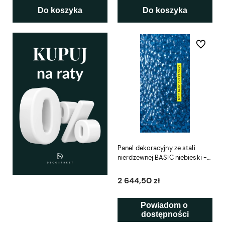
Do koszyka
Do koszyka
Do ulubio
Panel dekoracyjny ze stali
nierdzewnej BASIC niebieski -
Blue SNAKE WAVE
2 644,50 zł
Powiadom o 
dostępności