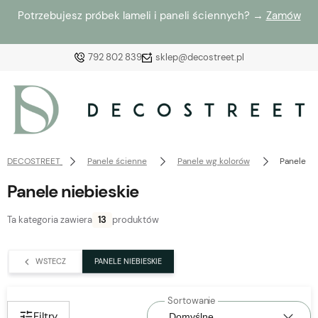
Potrzebujesz próbek lameli i paneli ściennych? →
Zamów
792 802 839
sklep@decostreet.pl
Zaloguj się
Załóż konto
DECOSTREET
Panele ścienne
Panele wg kolorów
Panele ni
Panele niebieskie
Ta kategoria zawiera
13
produktów
Wybierz coś dla siebie z naszej aktualnej oferty lub
zaloguj się, aby przywrócić dodane produkty do listy
WSTECZ
PANELE NIEBIESKIE
z poprzedniej sesji.
Filtry