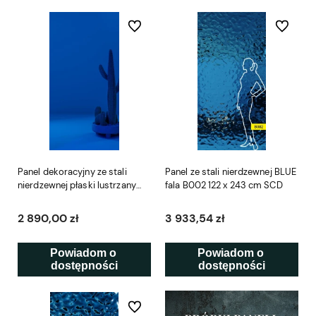
Do ulubionych
Do ulubio
Panel dekoracyjny ze stali
Panel ze stali nierdzewnej BLUE
nierdzewnej płaski lustrzany
fala B002 122 x 243 cm SCD
niebieski – BLUE
2 890,00 zł
3 933,54 zł
Powiadom o 
Powiadom o 
dostępności
dostępności
Do ulubionych