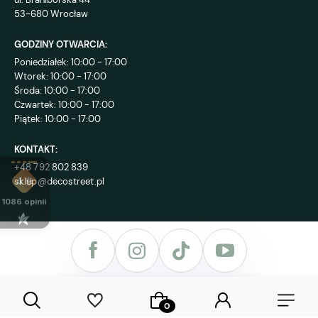
53-680 Wrocław
GODZINY OTWARCIA:
Poniedziałek: 10:00 - 17:00
Wtorek: 10:00 - 17:00
Środa: 10:00 - 17:00
Czwartek: 10:00 - 17:00
Piątek: 10:00 - 17:00
KONTAKT:
+48 792 802 839
sklep@decostreet.pl
4.9
1086
opinii
Sklep internetowy Shoper Premium