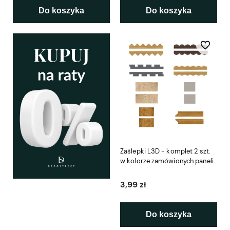
Do koszyka
Do koszyka
Do ulubio
Zaślepki L3D - komplet 2 szt.
w kolorze zamówionych paneli
- lameli - listew
3,99 zł
Do koszyka