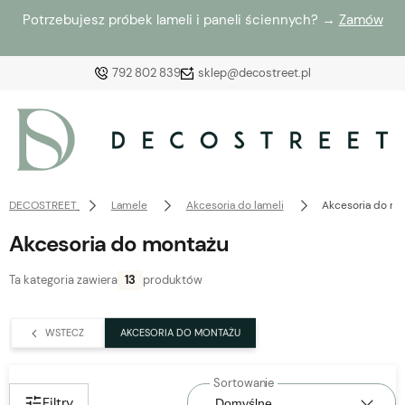
Potrzebujesz próbek lameli i paneli ściennych? →
Zamów
792 802 839
sklep@decostreet.pl
Zaloguj się
Załóż konto
DECOSTREET
Lamele
Akcesoria do lameli
Akcesoria do m
Akcesoria do montażu
Ta kategoria zawiera
13
produktów
Wybierz coś dla siebie z naszej aktualnej oferty lub
zaloguj się, aby przywrócić dodane produkty do listy
WSTECZ
AKCESORIA DO MONTAŻU
z poprzedniej sesji.
Filtry