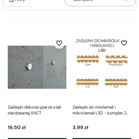
Do ulubionych
Do ulubio
Zaślepki dekoracyjne ze stali
Zaślepki do minilameli i
nierdzewnej VHCT
mikrolameli L3D - komplet 2
szt.
16,50 zł
3,99 zł