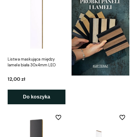
Listwa maskująca między
lamele biała 30x4mm LEO
12,00 zł
Do koszyka
Do ulubionych
Do ulubio