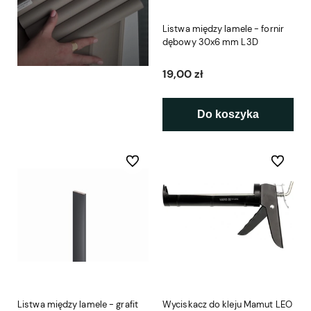
Listwa między lamele - fornir
dębowy 30x6 mm L3D
19,00 zł
Do koszyka
Do ulubionych
Do ulubio
Listwa między lamele - grafit
Wyciskacz do kleju Mamut LEO