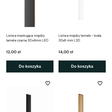
Listwa maskująca między
Listwa między lamele - biała
lamele czarna 30x4mm LEO
30x6 mm L3D
12,00 zł
14,00 zł
Do koszyka
Do koszyka
Do ulubionych
Do ulubio