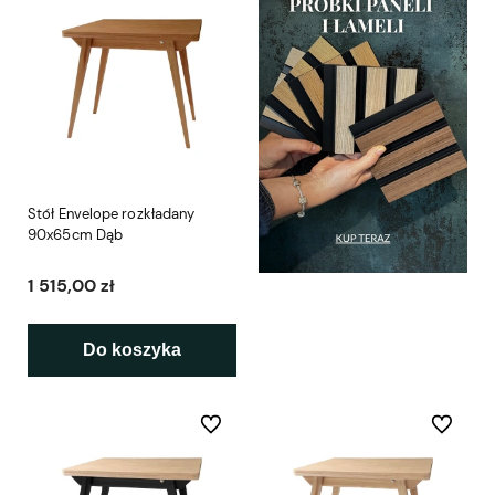
Stół Envelope rozkładany
90x65cm Dąb
1 515,00 zł
Do koszyka
Do ulubionych
Do ulubio