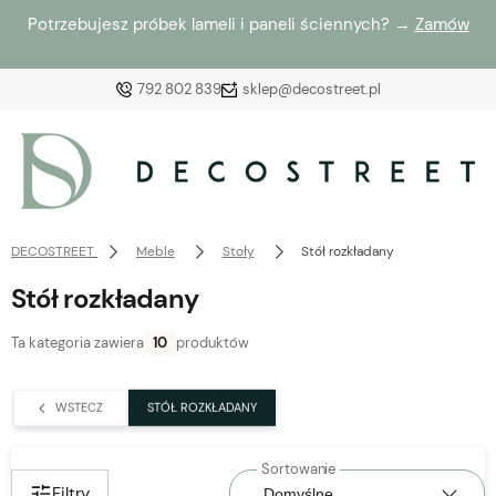
Potrzebujesz próbek lameli i paneli ściennych? →
Zamów
792 802 839
sklep@decostreet.pl
Zaloguj się
Załóż konto
DECOSTREET
Meble
Stoły
Stół rozkładany
Stół rozkładany
Ta kategoria zawiera
10
produktów
Wybierz coś dla siebie z naszej aktualnej oferty lub
zaloguj się, aby przywrócić dodane produkty do listy
WSTECZ
STÓŁ ROZKŁADANY
z poprzedniej sesji.
Filtry