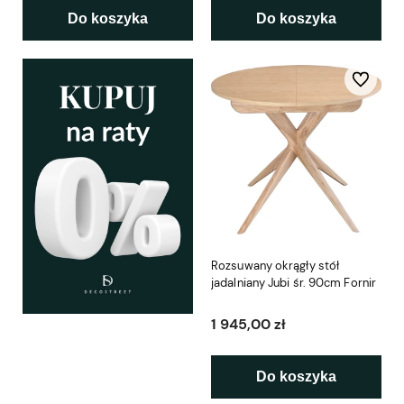
Do koszyka
Do koszyka
Do ulubio
Rozsuwany okrągły stół
jadalniany Jubi śr. 90cm Fornir
1 945,00 zł
Do koszyka