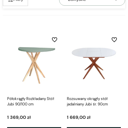
Do ulubionych
Do ulubio
Półokrągły Rozkładany Stół
Rozsuwany okrągły stół
Jubi 90/100 cm
jadalniany Jubi śr. 90cm
1 369,00 zł
1 669,00 zł