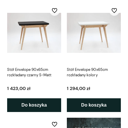
Do ulubionych
Do ulubio
Stół Envelope 90x65cm
Stół Envelope 90x65cm
rozkładany czarny S-Matt
rozkładany kolory
1 423,00 zł
1 294,00 zł
Do koszyka
Do koszyka
Do ulubionych