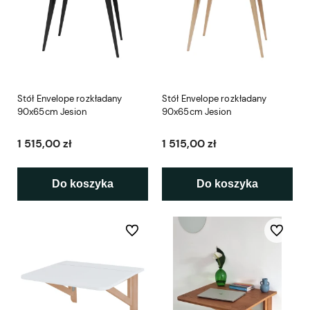
Stół Envelope rozkładany
Stół Envelope rozkładany
90x65cm Jesion
90x65cm Jesion
1 515,00 zł
1 515,00 zł
Do koszyka
Do koszyka
Do ulubionych
Do ulubio