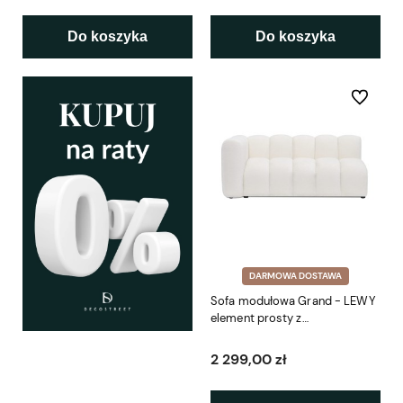
Do koszyka
Do koszyka
Do ulubio
DARMOWA DOSTAWA
Sofa modułowa Grand - LEWY
element prosty z
podłokietnikiem SL5 175 cm
2 299,00 zł