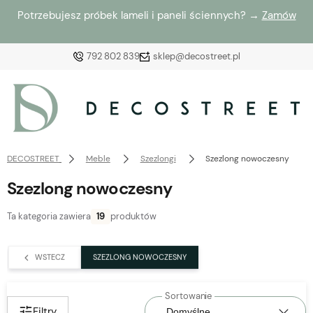
Potrzebujesz próbek lameli i paneli ściennych? →
Zamów
792 802 839
sklep@decostreet.pl
Zaloguj się
Załóż konto
DECOSTREET
Meble
Szezlongi
Szezlong nowoczesny
Szezlong nowoczesny
Ta kategoria zawiera
19
produktów
Wybierz coś dla siebie z naszej aktualnej oferty lub
zaloguj się, aby przywrócić dodane produkty do listy
WSTECZ
SZEZLONG NOWOCZESNY
z poprzedniej sesji.
Filtry