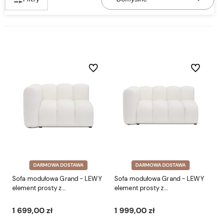
Do ulubionych
Do ulubio
DARMOWA DOSTAWA
DARMOWA DOSTAWA
Sofa modułowa Grand - LEWY
Sofa modułowa Grand - LEWY
element prosty z
element prosty z
podłokietnikiem SL 114 cm
podłokietnikiem SL4 145 cm
1 699,00 zł
1 999,00 zł