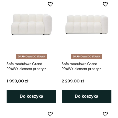
Do ulubionych
Do ulubio
DARMOWA DOSTAWA
DARMOWA DOSTAWA
Sofa modułowa Grand -
Sofa modułowa Grand -
PRAWY element prosty z
PRAWY element prosty z
podłokietnikiem SP4 145 cm
podłokietnikiem SP5 175 cm
1 999,00 zł
2 299,00 zł
Do koszyka
Do koszyka
Do ulubionych
Do ulubio