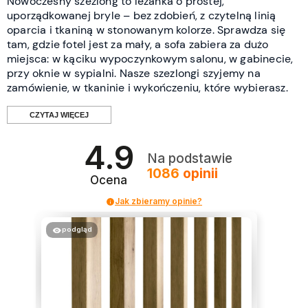
Nowoczesny szezlong to leżanka o prostej,
uporządkowanej bryle – bez zdobień, z czytelną linią
oparcia i tkaniną w stonowanym kolorze. Sprawdza się
tam, gdzie fotel jest za mały, a sofa zabiera za dużo
miejsca: w kąciku wypoczynkowym salonu, w gabinecie,
przy oknie w sypialni. Nasze szezlongi szyjemy na
zamówienie, w tkaninie i wykończeniu, które wybierasz.
CZYTAJ WIĘCEJ
4.9
Co wyróżnia szezlong w stylu
Na podstawie
1086
opinii
nowoczesnym?
Ocena
Jak zbieramy opinie?
Nowoczesne szezlongi rozpoznasz po trzech rzeczach. Po
pierwsze – geometria: proste linie, wyraźnie zarysowane
podgląd
krawędzie, brak falujących form i rzeźbionych
elementów. Po drugie – tkanina: gładkie welury, plecionki
i materiały strukturalne w kolorach ziemi, szarościach i
beżach, zamiast wzorów i połysku. Po trzecie – nóżki:
cienkie, często drewniane lub metalowe, unoszące mebel