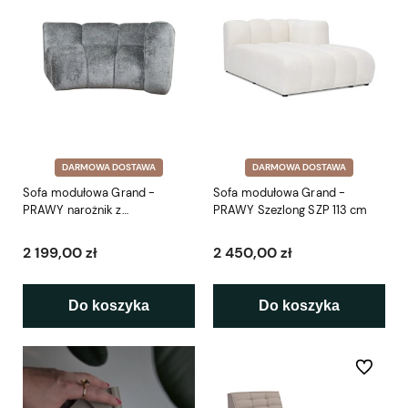
DARMOWA DOSTAWA
DARMOWA DOSTAWA
Sofa modułowa Grand -
Sofa modułowa Grand -
PRAWY narożnik z
PRAWY Szezlong SZP 113 cm
podłokietnikiem RP 170 cm
2 199,00 zł
2 450,00 zł
Do koszyka
Do koszyka
Do ulubio