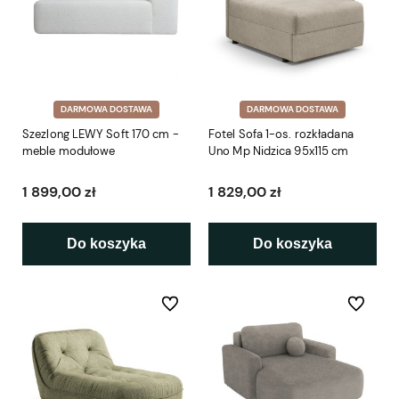
DARMOWA DOSTAWA
DARMOWA DOSTAWA
Szezlong LEWY Soft 170 cm -
Fotel Sofa 1-os. rozkładana
meble modułowe
Uno Mp Nidzica 95x115 cm
1 899,00 zł
1 829,00 zł
Do koszyka
Do koszyka
Do ulubionych
Do ulubio