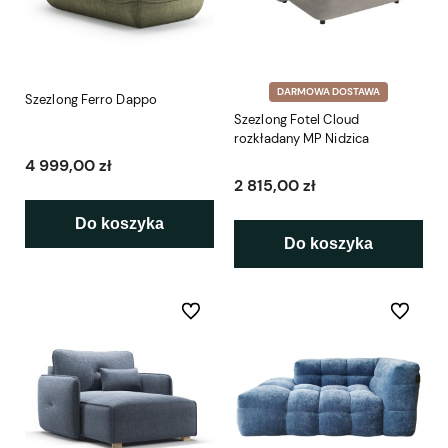
DARMOWA DOSTAWA
Szezlong Ferro Dappo
Szezlong Fotel Cloud
rozkładany MP Nidzica
4 999,00 zł
2 815,00 zł
Do koszyka
Do koszyka
Do ulubionych
Do ulubio