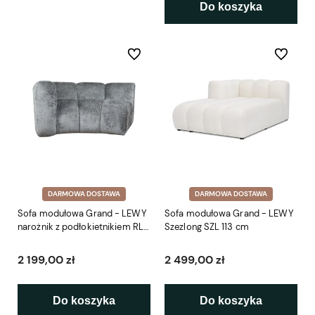
Do koszyka
Do ulubionych
Do ulubio
DARMOWA DOSTAWA
DARMOWA DOSTAWA
Sofa modułowa Grand - LEWY
Sofa modułowa Grand - LEWY
narożnik z podłokietnikiem RL
Szezlong SZL 113 cm
170 cm
2 199,00 zł
2 499,00 zł
Do koszyka
Do koszyka