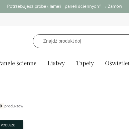
Potrzebujesz próbek lameli i paneli ściennych? →
Zamów
Panele ścienne
Listwy
Tapety
Oświetle
9
produktów
PODUSZKI