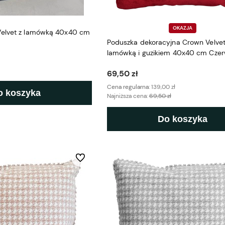
OKAZJA
Velvet z lamówką 40x40 cm
Poduszka dekoracyjna Crown Velvet
lamówką i guzikiem 40x40 cm Czer
ekspozycji
69,50 zł
Cena regularna:
139,00 zł
o koszyka
Najniższa cena:
69,50 zł
Do koszyka
Do ulubionych