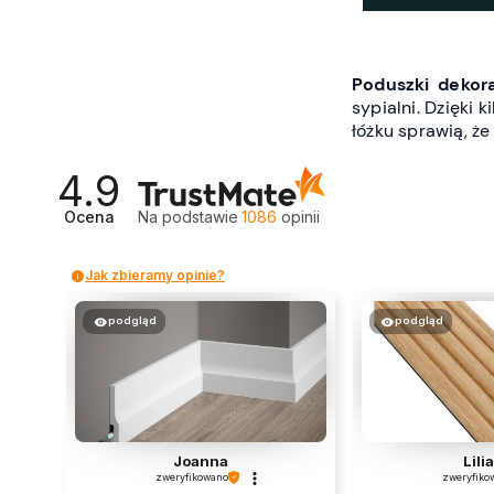
Poduszki dekor
sypialni. Dzięki k
łóżku sprawią, ż
4.9
Ocena
Na podstawie
1086
opinii
Jak zbieramy opinie?
podgląd
podgląd
Joanna
Lili
zweryfikowano
zweryfiko