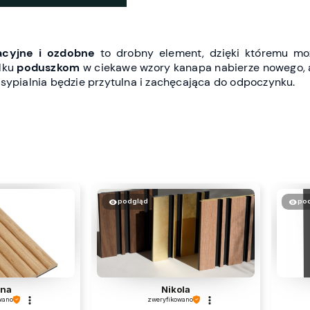
acyjne i ozdobne
to drobny element, dzięki któremu m
ilku
poduszkom
w ciekawe wzory kanapa nabierze nowego, 
e sypialnia będzie przytulna i zachęcająca do odpoczynku.
podgląd
po
ana
Nikola
wano
zweryfikowano