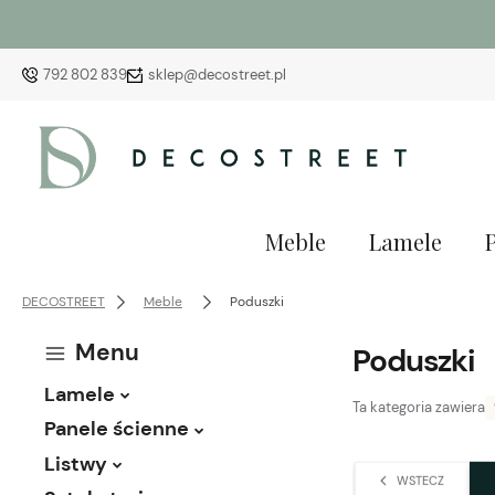
792 802 839
sklep@decostreet.pl
Meble
Lamele
DECOSTREET
Meble
Poduszki
Menu
Poduszki
Lamele
Ta kategoria zawiera
Panele ścienne
Listwy
WSTECZ