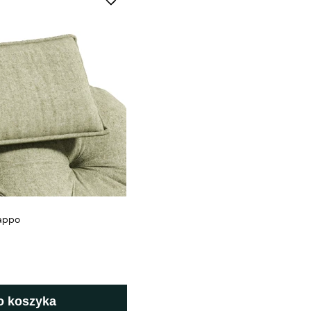
appo
o koszyka