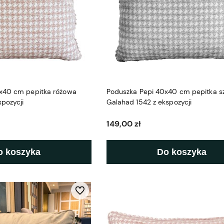
x40 cm pepitka różowa
Poduszka Pepi 40x40 cm pepitka s
spozycji
Galahad 1542 z ekspozycji
149,00 zł
o koszyka
Do koszyka
Do ulubionych