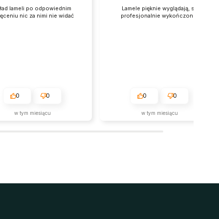
ład lameli po odpowiednim
Lamele pięknie wyglądają, są
ęceniu nic za nimi nie widać
profesjonalnie wykończone.
0
0
0
0
w tym miesiącu
w tym miesiącu