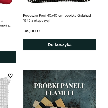
Poduszka Pepi 40x40 cm pepitka Galahad
 z
1545 z ekspozycji
wień z
149,00 zł
Do koszyka
Do ulubionych