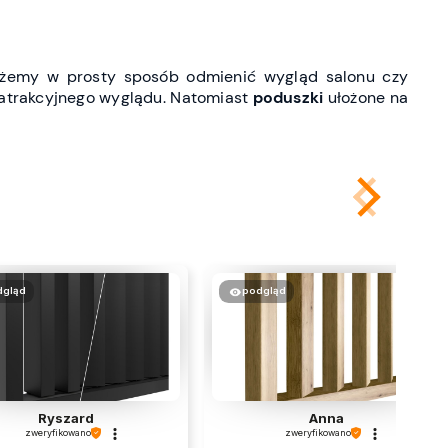
ożemy w prosty sposób odmienić wygląd salonu czy
atrakcyjnego wyglądu. Natomiast
poduszki
ułożone na
dgląd
podgląd
Ryszard
Anna
zweryfikowano
zweryfikowano