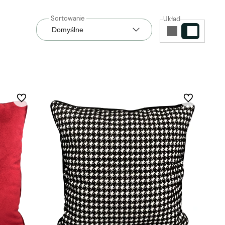
Układ
Do ulubionych
Do ulubionych