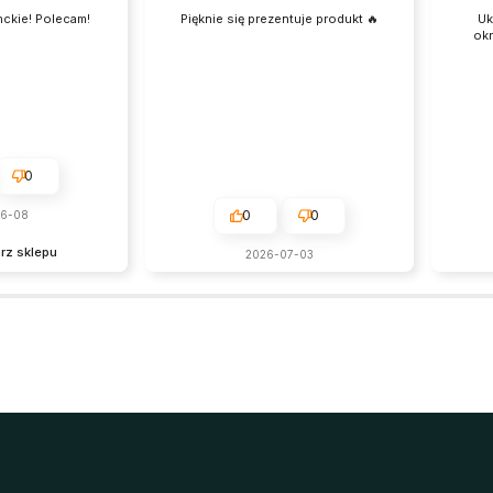
nckie! Polecam!
Pięknie się prezentuje produkt 🔥
Uk
okr
0
0
0
06-08
rz sklepu
2026-07-03
za
ii. Polecamy się