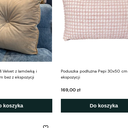
 Velvet z lamówką i
Poduszka podłużna Pepi 30x50 cm 
m beż z ekspozycji
ekspozycji
169,00 zł
o koszyka
Do koszyka
Do ulubionych