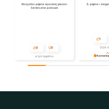
Wszystko piękne wysokiej jakości
💪 piękne i elega
Serdecznie polecam
1
0
0
2026-
Komenta
w tym tygodniu
Super, dziękujemy 
pozostawienie opin
w przyszłości :)