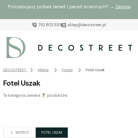
Potrzebujesz próbek lameli i paneli ściennych? →
Zamów
792 802 839
sklep@decostreet.pl
Zaloguj się
Załóż konto
DECOSTREET
Meble
Fotele
Fotel Uszak
Fotel Uszak
Ta kategoria zawiera
7
produktów
Wybierz coś dla siebie z naszej aktualnej oferty lub
zaloguj się, aby przywrócić dodane produkty do listy
z poprzedniej sesji.
WSTECZ
FOTEL USZAK