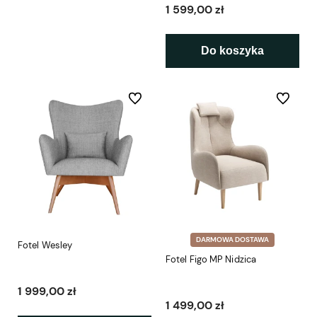
1 599,00 zł
Do koszyka
Do ulubionych
Do ulubio
DARMOWA DOSTAWA
Fotel Wesley
Fotel Figo MP Nidzica
1 999,00 zł
1 499,00 zł