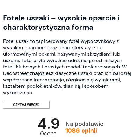
Fotele uszaki – wysokie oparcie i
charakterystyczna forma
Fotel uszak to tapicerowany fotel wypoczynkowy z
wysokim oparciem oraz charakterystycznie
uformowanymi bokami, nazywanymi skrzydłami lub
uszami. Taka bryła wyraźnie odróżnia go od niższych
foteli klubowych i prostych modeli tapicerowanych. W
Decostreet znajdziesz klasyczne uszaki oraz ich bardziej
współczesne interpretacje, różniące się wymiarami,
kształtem podłokietników, tkaniną i sposobem
wykończenia.
CZYTAJ WIĘCEJ
4.9
Co wyróżnia fotel typu uszak?
Na podstawie
1086
opinii
Ocena