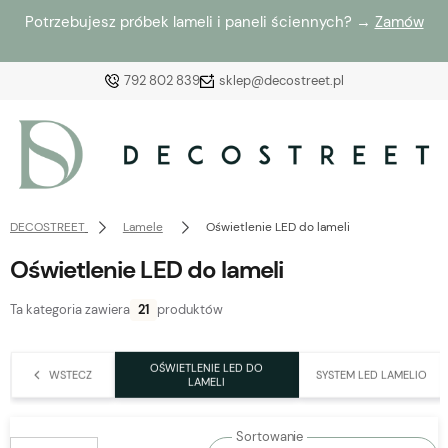
Potrzebujesz próbek lameli i paneli ściennych? →
Zamów
792 802 839
sklep@decostreet.pl
Zaloguj się
Załóż konto
DECOSTREET
Lamele
Oświetlenie LED do lameli
Oświetlenie LED do lameli
Ta kategoria zawiera
21
produktów
Wybierz coś dla siebie z naszej aktualnej oferty lub
zaloguj się, aby przywrócić dodane produkty do listy
OŚWIETLENIE LED DO
WSTECZ
SYSTEM LED LAMELIO
z poprzedniej sesji.
LAMELI