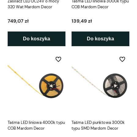
Zasilacz LED DC24V o mocy
Taśma LED liniowa 3000k typu
320 Wat Mardom Decor
COB Mardom Decor
749,07 zł
139,49 zł
Do koszyka
Do koszyka
Do ulubionych
Do ulubio
Taśma LED liniowa 4000k typu
Taśma LED punktowa 3000k
COB Mardom Decor
typu SMD Mardom Decor