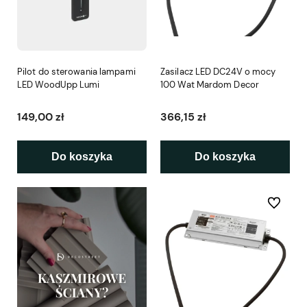
Pilot do sterowania lampami
Zasilacz LED DC24V o mocy
LED WoodUpp Lumi
100 Wat Mardom Decor
149,00 zł
366,15 zł
Do koszyka
Do koszyka
Do ulubio