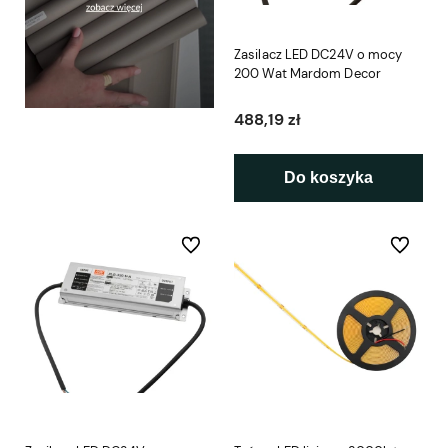
Zasilacz LED DC24V o mocy
200 Wat Mardom Decor
488,19 zł
Do koszyka
Do ulubionych
Do ulubio