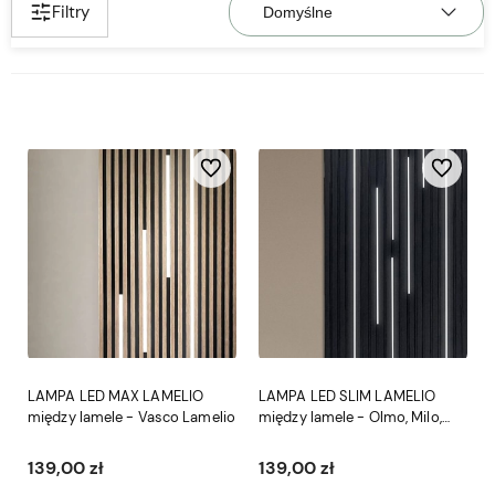
Filtry
Do ulubionych
Do ulubio
LAMPA LED MAX LAMELIO
LAMPA LED SLIM LAMELIO
między lamele - Vasco Lamelio
między lamele - Olmo, Milo,
Asti, Amber, Versal Lamelio
139,00 zł
139,00 zł