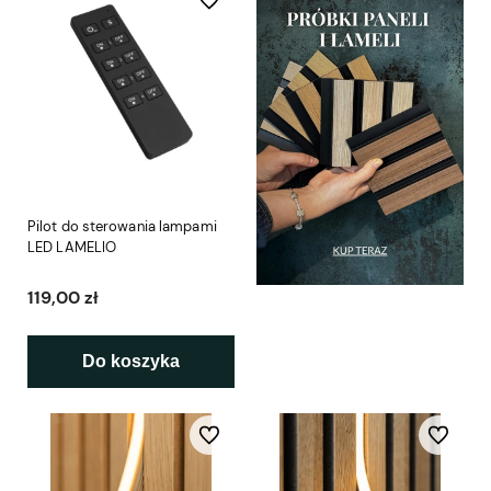
Pilot do sterowania lampami
LED LAMELIO
119,00 zł
Do koszyka
Do ulubionych
Do ulubio