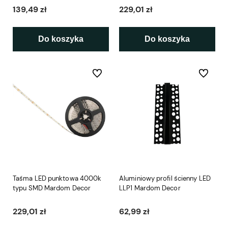
139,49 zł
229,01 zł
Do koszyka
Do koszyka
Do ulubionych
Do ulubio
Taśma LED punktowa 4000k
Aluminiowy profil ścienny LED
typu SMD Mardom Decor
LLP1 Mardom Decor
229,01 zł
62,99 zł