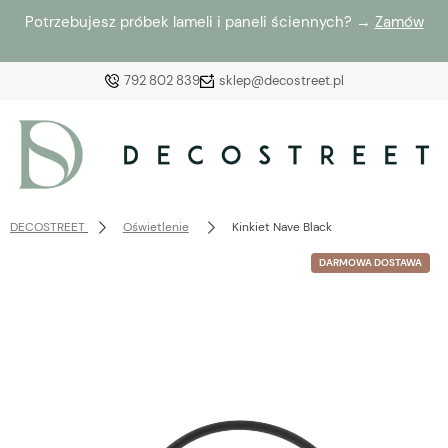
Potrzebujesz próbek lameli i paneli ściennych? →
Zamów
792 802 839
sklep@decostreet.pl
Zaloguj się
Załóż konto
DECOSTREET
Oświetlenie
Kinkiet Nave Black
DARMOWA DOSTAWA
Wybierz coś dla siebie z naszej aktualnej oferty lub
zaloguj się, aby przywrócić dodane produkty do listy
z poprzedniej sesji.