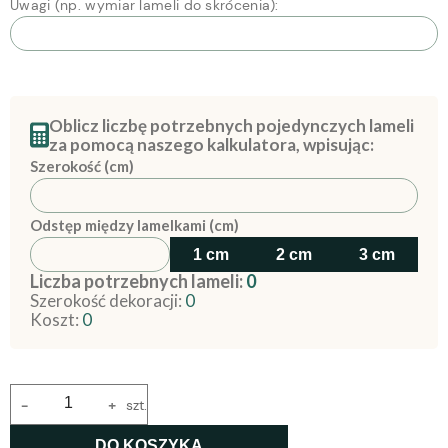
Uwagi (np. wymiar lameli do skrócenia):
Oblicz liczbę potrzebnych pojedynczych lameli
za pomocą naszego kalkulatora, wpisując:
Szerokość (cm)
Odstęp między lamelkami (cm)
1 cm
2 cm
3 cm
Liczba potrzebnych lameli:
0
Szerokość dekoracji:
0
Koszt:
0
-
+
szt.
DO KOSZYKA