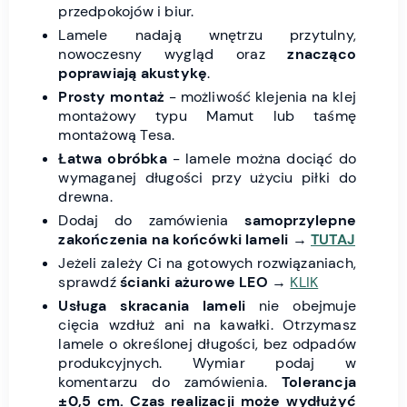
przedpokojów i biur.
Lamele nadają wnętrzu przytulny,
nowoczesny wygląd oraz
znacząco
poprawiają akustykę
.
Prosty montaż
- możliwość klejenia na klej
montażowy typu Mamut lub taśmę
montażową Tesa.
Łatwa obróbka
- lamele można dociąć do
wymaganej długości przy użyciu piłki do
drewna.
Dodaj do zamówienia
samoprzylepne
zakończenia na końcówki lameli
→
TUTAJ
Jeżeli zależy Ci na gotowych rozwiązaniach,
sprawdź
ścianki ażurowe LEO
→
KLIK
Usługa skracania lameli
nie obejmuje
cięcia wzdłuż ani na kawałki. Otrzymasz
lamele o określonej długości, bez odpadów
produkcyjnych. Wymiar podaj w
komentarzu do zamówienia.
Tolerancja
±0,5 cm.
Czas realizacji może wydłużyć