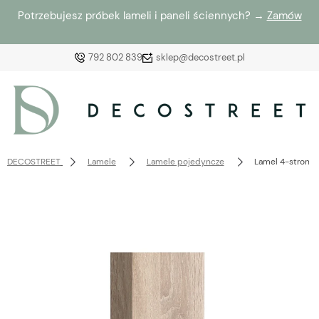
Potrzebujesz próbek lameli i paneli ściennych? →
Zamów
792 802 839
sklep@decostreet.pl
Zaloguj się
Załóż konto
DECOSTREET
Lamele
Lamele pojedyncze
Lamel 4-stronn
Wybierz coś dla siebie z naszej aktualnej oferty lub
zaloguj się, aby przywrócić dodane produkty do listy
z poprzedniej sesji.