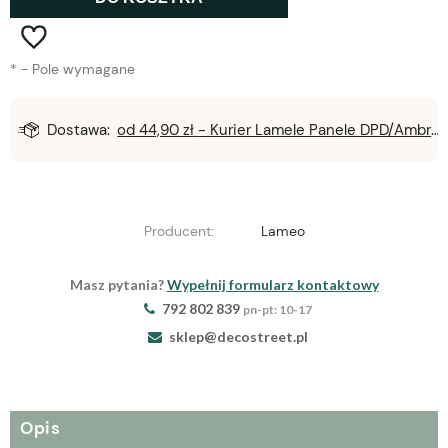
*
- Pole wymagane
Dostawa:
od 44,90 zł
- Kurier Lamele Panele DPD/Ambro/NST
Producent:
Lameo
Masz pytania?
Wypełnij formularz kontaktowy
792 802 839
pn-pt: 10-17
sklep@decostreet.pl
Opis