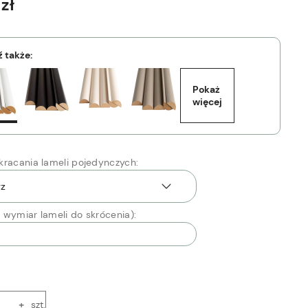
zł
 także:
Pokaż 
więcej
kracania lameli pojedynczych:
 wymiar lameli do skrócenia):
+
szt.