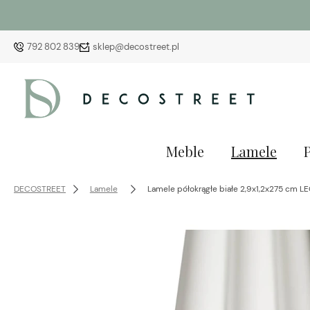
792 802 839
sklep@decostreet.pl
Meble
Lamele
DECOSTREET
Lamele
Lamele półokrągłe białe 2,9x1,2x275 cm L