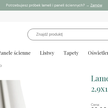
Potrzebujesz próbek lameli i paneli ściennych? →
Zamów
Panele ścienne
Listwy
Tapety
Oświetle
EO
Lame
2,9x
Cena: