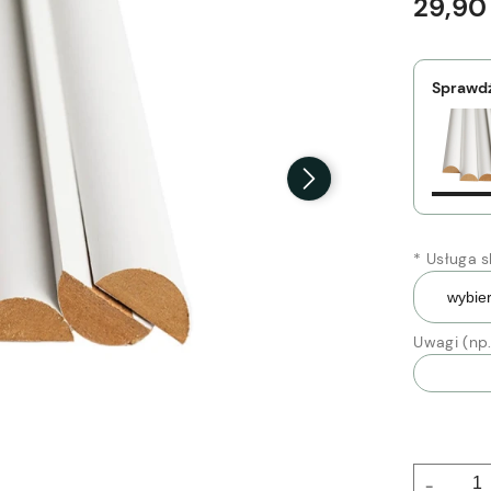
29,90 
Sprawdź
*
Usługa s
Uwagi (np.
-