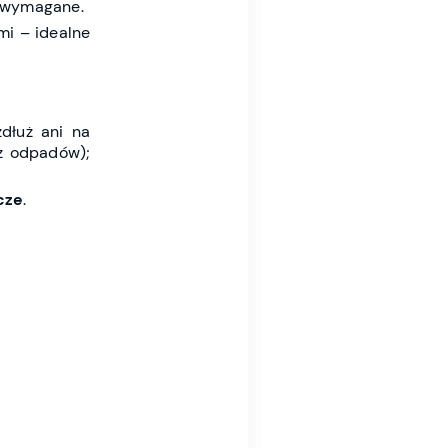
t wymagane.
mi – idealne
dłuż ani na
 odpadów);
cze
.