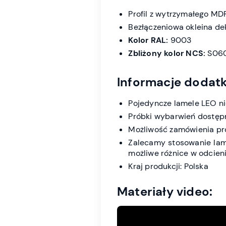
Profil z wytrzymałego MD
Bezłączeniowa okleina de
Kolor RAL:
9003
Zbliżony kolor NCS:
S06
Informacje dodat
Pojedyncze lamele LEO ni
Próbki wybarwień dostęp
Możliwość zamówienia pr
Zalecamy stosowanie lame
możliwe różnice w odcieniu
Kraj produkcji: Polska
Materiały video: