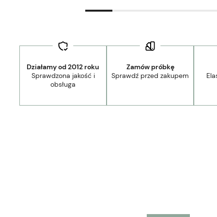
Działamy od 2012 roku
Zamów próbkę
Sprawdzona jakość i
Sprawdź przed zakupem
Ela
44,90 zł
- Kurier Lamele Panele DPD/Ambro/NST
obsługa