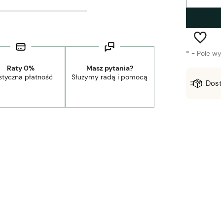
*
- Pole w
Raty 0%
Masz pytania?
styczna płatność
Służymy radą i pomocą
Wysyłka w:
2-5 dni robocze
Dos