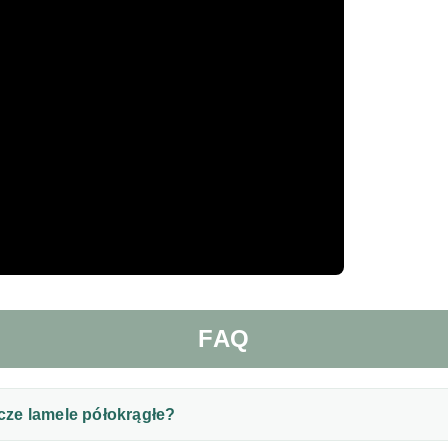
FAQ
ze lamele półokrągłe?