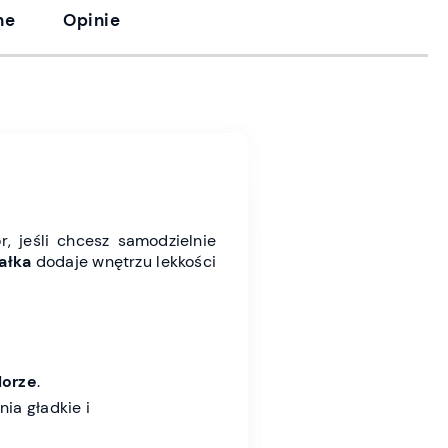
ne
Opinie
, jeśli chcesz samodzielnie
ałka
dodaje wnętrzu lekkości
lorze
.
ia gładkie i