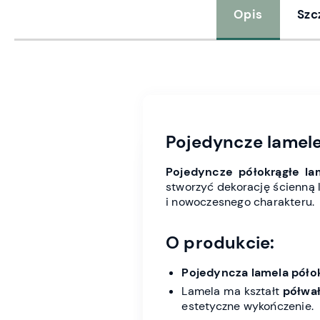
Opis
Szc
Pojedyncze lamele
Pojedyncze półokrągłe la
stworzyć dekorację ścienną l
i nowoczesnego charakteru.
O produkcie:
Pojedyncza lamela póło
Lamela ma kształt
półwa
estetyczne wykończenie.