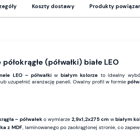
zegóły
Koszty dostawy
Produkty powiąza
 półokrągłe (półwałki) białe LEO
mele LEO – półwałki
w
białym kolorze
to idealny wybór
ub uzupełnić aranżację paneli. Owalny profil w formie
półw
krągła – półwałek
o wymiarze
2,9x1,2x275 cm
w
białym ko
łka z MDF
, laminowanego po zaokrąglonej stronie, co zapewn