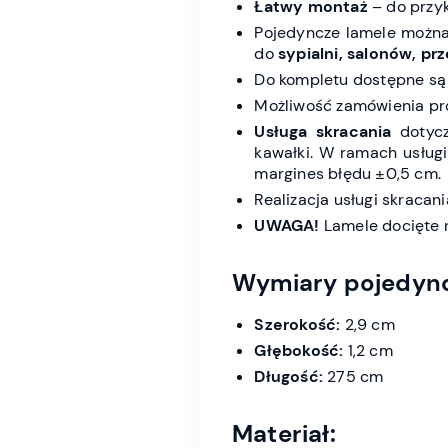
Łatwy montaż
– do przyk
Pojedyncze lamele można 
do
sypialni, salonów, pr
Do kompletu dostępne są
Możliwość zamówienia p
Usługa skracania
dotycz
kawałki. W ramach usług
margines błędu ±0,5 cm.
Realizacja usługi skraca
UWAGA!
Lamele docięte n
Wymiary pojedyncz
Szerokość:
2,9 cm
Głębokość:
1,2 cm
Długość:
275 cm
Materiał: