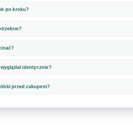
ok po kroku?
otrzebne?
cinać?
 wyglądał identycznie?
róbki przed zakupem?