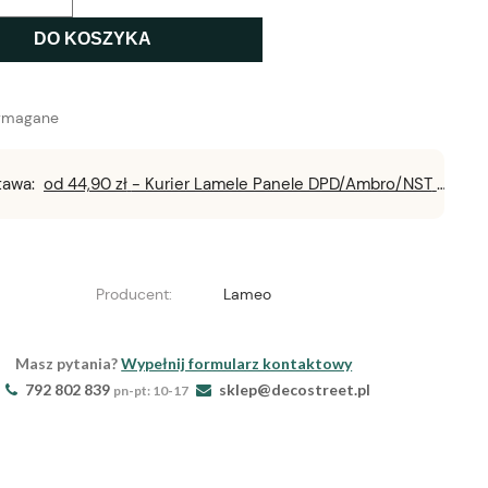
DO KOSZYKA
ymagane
tawa:
od 44,90 zł
- Kurier Lamele Panele DPD/Ambro/NST
Producent:
Lameo
Masz pytania?
Wypełnij formularz kontaktowy
792 802 839
sklep@decostreet.pl
pn-pt: 10-17