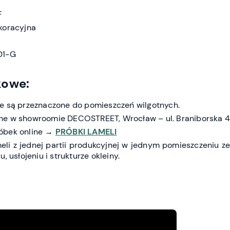
F
koracyjna
01-G
kowe:
e są przeznaczone do pomieszczeń wilgotnych.
ne w showroomie DECOSTREET, Wrocław – ul. Braniborska 4
óbek online →
PRÓBKI LAMELI
li z jednej partii produkcyjnej w jednym pomieszczeniu z
, usłojeniu i strukturze okleiny.