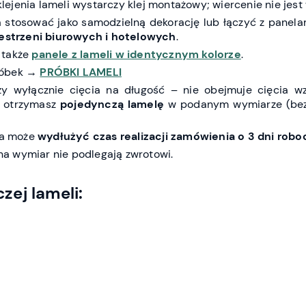
lejenia lameli wystarczy klej montażowy; wiercenie nie jes
stosować jako samodzielną dekorację lub łączyć z panela
zestrzeni biurowych i hotelowych
.
 także
panele z lameli w identycznym kolorze
.
róbek →
PRÓBKI LAMELI
y wyłącznie cięcia na długość – nie obejmuje cięcia wz
i otrzymasz
pojedynczą lamelę
w podanym wymiarze (bez
nia może
wydłużyć czas realizacji zamówienia o 3 dni robo
a wymiar nie podlegają zwrotowi.
ej lameli: