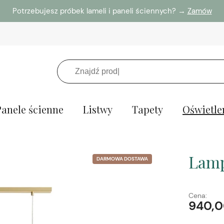
Potrzebujesz próbek lameli i paneli ściennych? →
Zamów
Panele ścienne
Listwy
Tapety
Oświetle
Lamp
DARMOWA DOSTAWA
Cena:
940,0