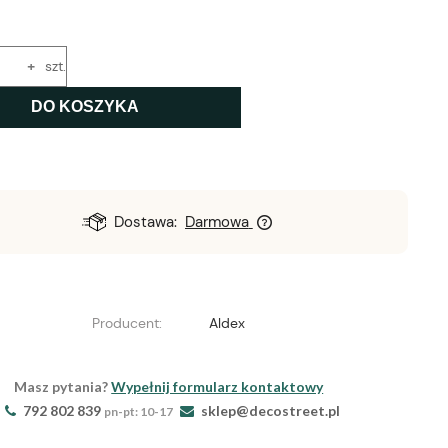
+
szt.
DO KOSZYKA
Dostawa:
Darmowa
Producent:
Aldex
Masz pytania?
Wypełnij formularz kontaktowy
792 802 839
sklep@decostreet.pl
pn-pt: 10-17