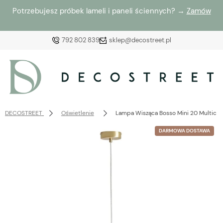
Potrzebujesz próbek lameli i paneli ściennych? →
Zamów
792 802 839
sklep@decostreet.pl
Zaloguj się
Załóż konto
DECOSTREET
Oświetlenie
Lampa Wisząca Bosso Mini 20 Multicol
DARMOWA DOSTAWA
Wybierz coś dla siebie z naszej aktualnej oferty lub
zaloguj się, aby przywrócić dodane produkty do listy
z poprzedniej sesji.