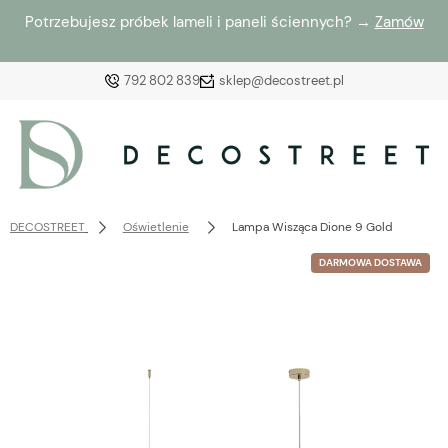
Potrzebujesz próbek lameli i paneli ściennych? →
Zamów
792 802 839
sklep@decostreet.pl
Zaloguj się
Załóż konto
DECOSTREET
Oświetlenie
Lampa Wisząca Dione 9 Gold
DARMOWA DOSTAWA
Wybierz coś dla siebie z naszej aktualnej oferty lub
zaloguj się, aby przywrócić dodane produkty do listy
z poprzedniej sesji.