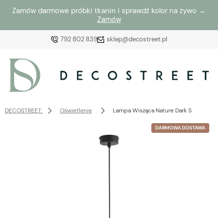
Zamów darmowe próbki tkanin i sprawdź kolor na żywo →
Zamów
792 802 839
sklep@decostreet.pl
Zaloguj się
Załóż konto
DECOSTREET
Oświetlenie
Lampa Wisząca Nature Dark S
DARMOWA DOSTAWA
Wybierz coś dla siebie z naszej aktualnej oferty lub
zaloguj się, aby przywrócić dodane produkty do listy
z poprzedniej sesji.