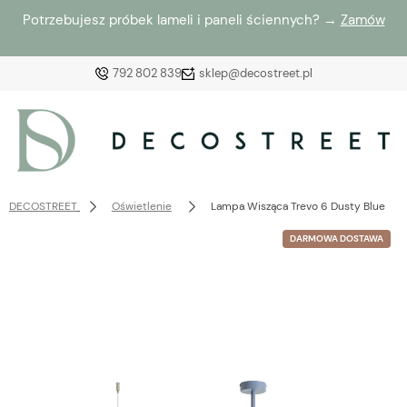
Potrzebujesz próbek lameli i paneli ściennych? →
Zamów
792 802 839
sklep@decostreet.pl
Zaloguj się
Załóż konto
DECOSTREET
Oświetlenie
Lampa Wisząca Trevo 6 Dusty Blue
DARMOWA DOSTAWA
Wybierz coś dla siebie z naszej aktualnej oferty lub
zaloguj się, aby przywrócić dodane produkty do listy
z poprzedniej sesji.