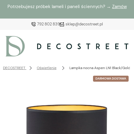
Potrzebujesz próbek lameli i paneli ściennych? →
Zamów
792 802 839
sklep@decostreet.pl
Zaloguj się
Załóż konto
DECOSTREET
Oświetlenie
Lampka nocna Aspen LN1 Black/Gold
DARMOWA DOSTAWA
Wybierz coś dla siebie z naszej aktualnej oferty lub
zaloguj się, aby przywrócić dodane produkty do listy
z poprzedniej sesji.