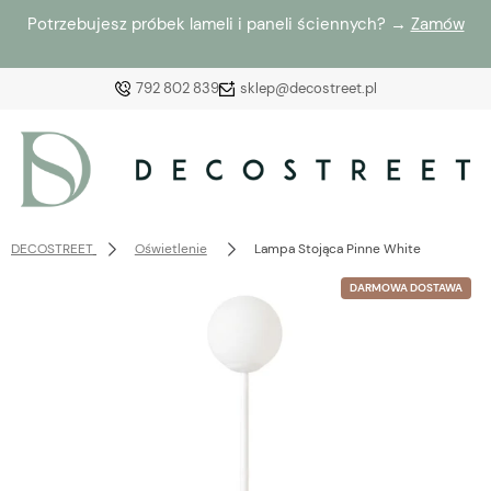
Potrzebujesz próbek lameli i paneli ściennych? →
Zamów
792 802 839
sklep@decostreet.pl
Zaloguj się
Załóż konto
DECOSTREET
Oświetlenie
Lampa Stojąca Pinne White
DARMOWA DOSTAWA
Wybierz coś dla siebie z naszej aktualnej oferty lub
zaloguj się, aby przywrócić dodane produkty do listy
z poprzedniej sesji.