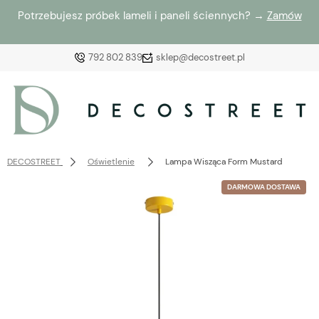
Potrzebujesz próbek lameli i paneli ściennych? →
Zamów
792 802 839
sklep@decostreet.pl
Zaloguj się
Załóż konto
DECOSTREET
Oświetlenie
Lampa Wisząca Form Mustard
DARMOWA DOSTAWA
Wybierz coś dla siebie z naszej aktualnej oferty lub
zaloguj się, aby przywrócić dodane produkty do listy
z poprzedniej sesji.