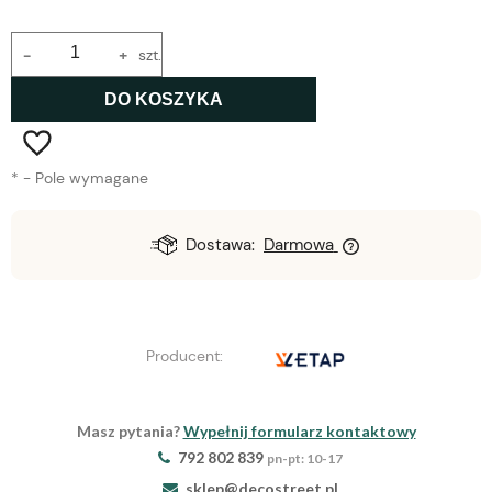
-
+
szt.
DO KOSZYKA
*
- Pole wymagane
Dostawa:
Darmowa
Producent:
Masz pytania?
Wypełnij formularz kontaktowy
792 802 839
pn-pt: 10-17
sklep@decostreet.pl