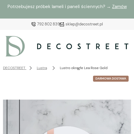
Potrzebujesz próbek lameli i paneli ściennych? →
Zamów
792 802 839
sklep@decostreet.pl
Zaloguj się
Załóż konto
DECOSTREET
Lustra
Lustro okrągłe Lea Rose Gold
DARMOWA DOSTAWA
Wybierz coś dla siebie z naszej aktualnej oferty lub
zaloguj się, aby przywrócić dodane produkty do listy
z poprzedniej sesji.