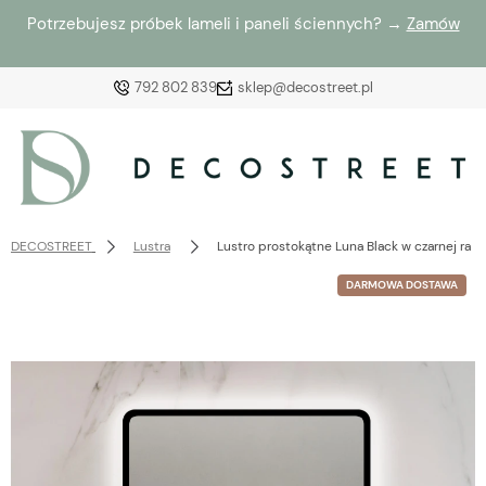
Potrzebujesz próbek lameli i paneli ściennych? →
Zamów
792 802 839
sklep@decostreet.pl
Zaloguj się
Załóż konto
DECOSTREET
Lustra
Lustro prostokątne Luna Black w czarnej ra
DARMOWA DOSTAWA
Wybierz coś dla siebie z naszej aktualnej oferty lub
zaloguj się, aby przywrócić dodane produkty do listy
z poprzedniej sesji.