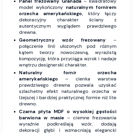
Panel frezowany Granada
– kwadratowy
model wykończony
naturalnym fornirem
orzecha amerykańskiego
, który łączy
dekoracyjny charakter ściany z
autentycznym wyglądem prawdziwego
drewna.
Geometryczny wzór frezowany
–
połączenie linii ułożonych pod różnym
kątem tworzy nowoczesną, wyrazistą
kompozycję, która przyciąga wzrok i nadaje
wnętrzu designerski charakter.
Naturalny fornir orzecha
amerykańskiego
– cienka warstwa
prawdziwego drewna pozwala uzyskać
szlachetny efekt naturalnego orzecha w
lżejszej i bardziej praktycznej formie niż lite
drewno.
Czarna płyta MDF o wysokiej gęstości
barwiona w masie
– ciemne frezowania
wyraźnie podkreślają wzór, dodają
dekoracji głębi i wzmacniają elegancki