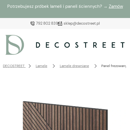
Potrzebujesz próbek lameli i paneli ściennych? →
Zamów
792 802 839
sklep@decostreet.pl
Zaloguj się
Załóż konto
DECOSTREET
Lamele
Lamele drewniane
Panel frezowany 
Wybierz coś dla siebie z naszej aktualnej oferty lub
zaloguj się, aby przywrócić dodane produkty do listy
z poprzedniej sesji.