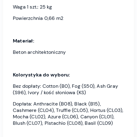
Waga 1 szt.: 25 kg
Powierzchnia 0,66 m2
Materiał:
Beton architektoniczny
Kolorystyka do wyboru:
Bez dopłaty: Cotton (B0), Fog (S50), Ash Gray
(S96), Ivory / kość słoniowa (KS)
Dopłata: Anthracite (B08), Black (B15),
Cashmere (CL04), Truffle (CL05), Hortus (CL03),
Mocha (CL02), Azure (CL06), Canyon (CL01),
Blush (CL07), Pistachio (CL08), Basil (CL09)