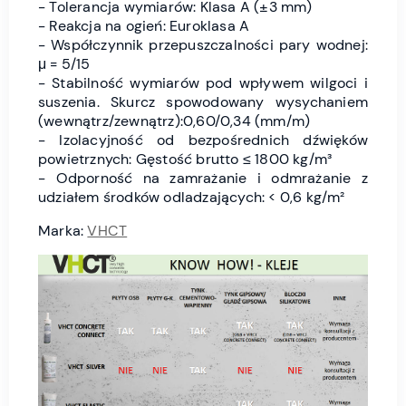
- Tolerancja wymiarów: Klasa A (±3 mm)
- Reakcja na ogień: Euroklasa A
- Współczynnik przepuszczalności pary wodnej:
μ = 5/15
- Stabilność wymiarów pod wpływem wilgoci i
suszenia. Skurcz spowodowany wysychaniem
(wewnątrz/zewnątrz):0,60/0,34 (mm/m)
- Izolacyjność od bezpośrednich dźwięków
powietrznych: Gęstość brutto ≤ 1800 kg/m³
- Odporność na zamrażanie i odmrażanie z
udziałem środków odladzających: < 0,6 kg/m²
Marka:
VHCT