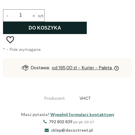
-
+
szt.
DO KOSZYKA
*
- Pole wymagane
Dostawa:
od 195,00 zł
- Kurier - Paleta
Producent:
VHCT
Masz pytania?
Wypełnij formularz kontaktowy
792 802 839
pn-pt: 10-17
sklep@decostreet.pl