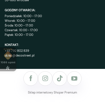
53-680 Wrocław
GODZINY OTWARCIA:
Poniedziałek: 10:00 - 17:00
Wtorek: 10:00 - 17:00
Środa: 10:00 - 17:00
Czwartek: 10:00 - 17:00
Piątek: 10:00 - 17:00
KONTAKT:
+48 792 802 839
sklep@decostreet.pl
4.9
1086
opinii
Sklep internetowy Shoper Premium