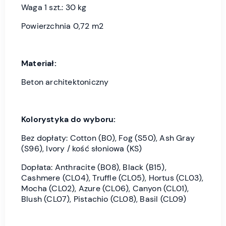
Waga 1 szt.: 30 kg
Powierzchnia 0,72 m2
Materiał:
Beton architektoniczny
Kolorystyka do wyboru:
Bez dopłaty: Cotton (B0), Fog (S50), Ash Gray
(S96), Ivory / kość słoniowa (KS)
Dopłata: Anthracite (B08), Black (B15),
Cashmere (CL04), Truffle (CL05), Hortus (CL03),
Mocha (CL02), Azure (CL06), Canyon (CL01),
Blush (CL07), Pistachio (CL08), Basil (CL09)