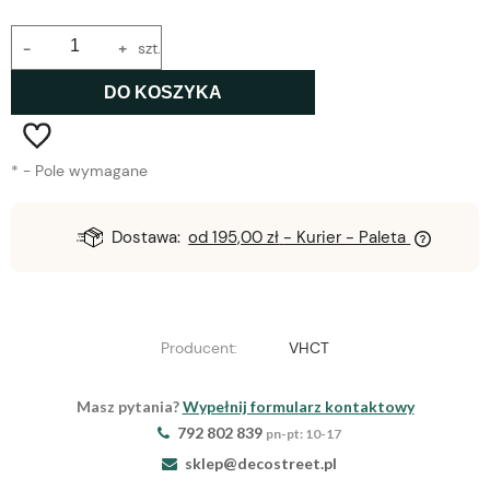
-
+
szt.
DO KOSZYKA
*
- Pole wymagane
Dostawa:
od 195,00 zł
- Kurier - Paleta
Producent:
VHCT
Masz pytania?
Wypełnij formularz kontaktowy
792 802 839
pn-pt: 10-17
sklep@decostreet.pl