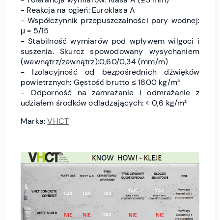
- Reakcja na ogień: Euroklasa A
- Współczynnik przepuszczalności pary wodnej:
μ = 5/15
- Stabilność wymiarów pod wpływem wilgoci i
suszenia. Skurcz spowodowany wysychaniem
(wewnątrz/zewnątrz):0,60/0,34 (mm/m)
- Izolacyjność od bezpośrednich dźwięków
powietrznych: Gęstość brutto ≤ 1800 kg/m³
- Odporność na zamrażanie i odmrażanie z
udziałem środków odladzających: < 0,6 kg/m²
Marka:
VHCT