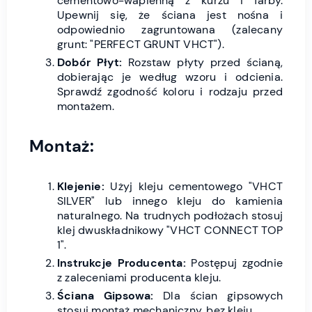
cementowo-wapienną z kurzu i farby.
Upewnij się, że ściana jest nośna i
odpowiednio zagruntowana (zalecany
grunt: "PERFECT GRUNT VHCT").
Dobór Płyt:
Rozstaw płyty przed ścianą,
dobierając je według wzoru i odcienia.
Sprawdź zgodność koloru i rodzaju przed
montażem.
Montaż:
Klejenie:
Użyj kleju cementowego "VHCT
SILVER" lub innego kleju do kamienia
naturalnego. Na trudnych podłożach stosuj
klej dwuskładnikowy "VHCT CONNECT TOP
1".
Instrukcje Producenta:
Postępuj zgodnie
z zaleceniami producenta kleju.
Ściana Gipsowa:
Dla ścian gipsowych
stosuj montaż mechaniczny, bez kleju.