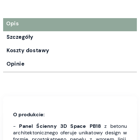
Opis
Szczegóły
Koszty dostawy
Opinie
O produkcie:
-
Panel Ścienny 3D Space PB18
z betonu
architektonicznego oferuje unikatowy design w
formie prostokątnego panelu z wzorem linii,