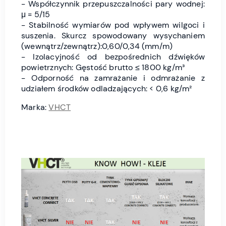
- Współczynnik przepuszczalności pary wodnej:
μ = 5/15
- Stabilność wymiarów pod wpływem wilgoci i
suszenia. Skurcz spowodowany wysychaniem
(wewnątrz/zewnątrz):0,60/0,34 (mm/m)
- Izolacyjność od bezpośrednich dźwięków
powietrznych: Gęstość brutto ≤ 1800 kg/m³
- Odporność na zamrażanie i odmrażanie z
udziałem środków odladzających: < 0,6 kg/m²
Marka:
VHCT