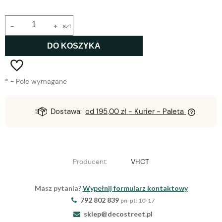
-
+
szt.
DO KOSZYKA
*
- Pole wymagane
Dostawa:
od 195,00 zł
- Kurier - Paleta
Producent:
VHCT
Masz pytania?
Wypełnij formularz kontaktowy
792 802 839
pn-pt: 10-17
sklep@decostreet.pl