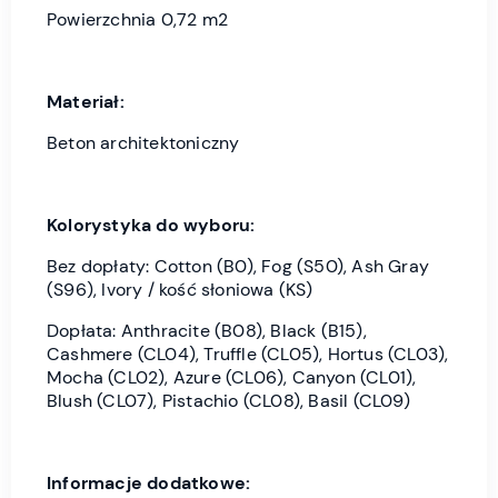
Powierzchnia 0,72 m2
Materiał:
Beton architektoniczny
Kolorystyka do wyboru:
Bez dopłaty: Cotton (B0), Fog (S50), Ash Gray
(S96), Ivory / kość słoniowa (KS)
Dopłata: Anthracite (B08), Black (B15),
Cashmere (CL04), Truffle (CL05), Hortus (CL03),
Mocha (CL02), Azure (CL06), Canyon (CL01),
Blush (CL07), Pistachio (CL08), Basil (CL09)
Informacje dodatkowe: