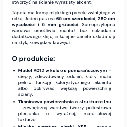
stworzyć na ścianie wyrazisty akcent.
Tapeta ma formę miękkiego panelu zwiniętego w
rolkę. Jeden pas ma
65 cm szerokości, 280 cm
wysokości i 5 mm grubości
. Samoprzylepna
warstwa umożliwia montaż bez nakładania
dodatkowego kleju, a kolejne panele układa się
na styk, krawędź w krawędź.
O produkcie:
Model A012 w kolorze pomarańczowym
–
ciepły, zdecydowany odcień, który może
pełnić funkcję kolorystycznego akcentu
albo pokrywać większą powierzchnię
ściany.
Tkaninowa powierzchnia o strukturze lnu
– zewnętrzną warstwę tworzy poliestrowa
plecionka o wyraźnej, materiałowej
fakturze.
Miękka warstwa pianki XPE
– nadaje