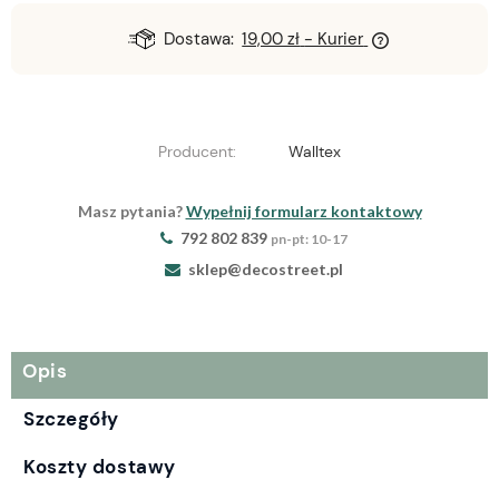
Dostawa:
19,00 zł
- Kurier
Producent:
Walltex
Masz pytania?
Wypełnij formularz kontaktowy
792 802 839
pn-pt: 10-17
sklep@decostreet.pl
Opis
Szczegóły
Koszty dostawy