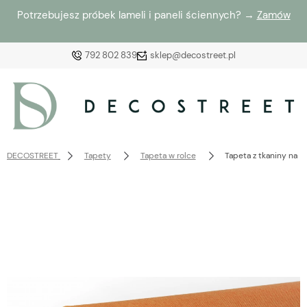
Potrzebujesz próbek lameli i paneli ściennych? →
Zamów
792 802 839
sklep@decostreet.pl
Zaloguj się
Załóż konto
DECOSTREET
Tapety
Tapeta w rolce
Tapeta z tkaniny na 
Wybierz coś dla siebie z naszej aktualnej oferty lub
zaloguj się, aby przywrócić dodane produkty do listy
z poprzedniej sesji.