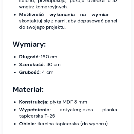
salonu, przedpokoju, pokoju dziecka oraz
wnętrz komercyjnych.
Możliwość wykonania na wymiar
–
skontaktuj się z nami, aby dopasować panel
do swojego projektu.
Wymiary:
Długość:
160 cm
Szerokość:
30 cm
Grubość:
4 cm
Materiał:
Konstrukcja:
płyta MDF 8 mm
Wypełnienie:
antyalergiczna pianka
tapicerska T-25
Obicie:
tkanina tapicerska (do wyboru)