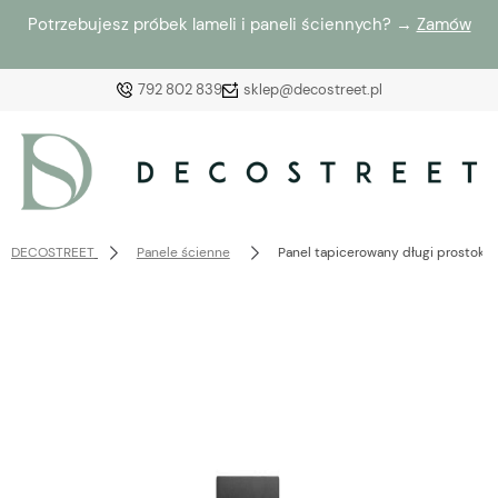
Potrzebujesz próbek lameli i paneli ściennych? →
Zamów
792 802 839
sklep@decostreet.pl
Zaloguj się
Załóż konto
DECOSTREET
Panele ścienne
Panel tapicerowany długi prostoką
Wybierz coś dla siebie z naszej aktualnej oferty lub
zaloguj się, aby przywrócić dodane produkty do listy
z poprzedniej sesji.