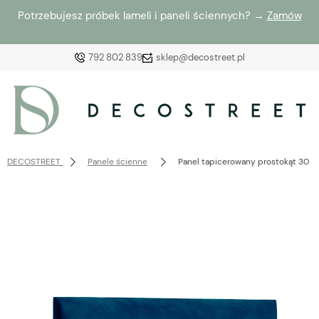
Potrzebujesz próbek lameli i paneli ściennych? →
Zamów
792 802 839
sklep@decostreet.pl
Zaloguj się
Załóż konto
DECOSTREET
Panele ścienne
Panel tapicerowany prostokąt 30 x
Wybierz coś dla siebie z naszej aktualnej oferty lub
zaloguj się, aby przywrócić dodane produkty do listy
z poprzedniej sesji.