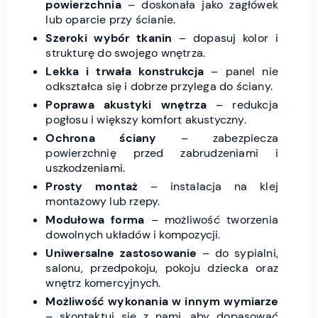
powierzchnia
– doskonała jako zagłówek
lub oparcie przy ścianie.
Szeroki wybór tkanin
– dopasuj kolor i
strukturę do swojego wnętrza.
Lekka i trwała konstrukcja
– panel nie
odkształca się i dobrze przylega do ściany.
Poprawa akustyki wnętrza
– redukcja
pogłosu i większy komfort akustyczny.
Ochrona ściany
– zabezpiecza
powierzchnię przed zabrudzeniami i
uszkodzeniami.
Prosty montaż
– instalacja na klej
montażowy lub rzepy.
Modułowa forma
– możliwość tworzenia
dowolnych układów i kompozycji.
Uniwersalne zastosowanie
– do sypialni,
salonu, przedpokoju, pokoju dziecka oraz
wnętrz komercyjnych.
Możliwość wykonania w innym wymiarze
– skontaktuj się z nami, aby dopasować