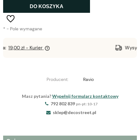
DO KOSZYKA
*
- Pole wymagane
Wysyłka w:
1-2 tygodnie
Producent:
Ravio
Masz pytania?
Wypełnij formularz kontaktowy
792 802 839
pn-pt: 10-17
sklep@decostreet.pl