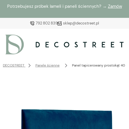
Potrzebujesz próbek lameli i paneli ściennych? →
Zamów
792 802 839
sklep@decostreet.pl
Zaloguj się
Załóż konto
DECOSTREET
Panele ścienne
Panel tapicerowany prostokąt 40 
Wybierz coś dla siebie z naszej aktualnej oferty lub
zaloguj się, aby przywrócić dodane produkty do listy
z poprzedniej sesji.