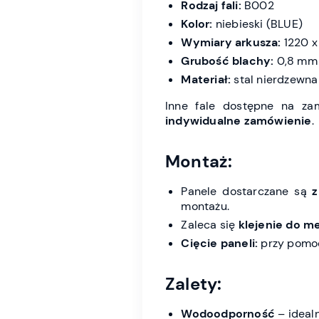
Rodzaj fali:
B002
Kolor:
niebieski (BLUE)
Wymiary arkusza:
1220 
Grubość blachy:
0,8 mm
Materiał:
stal nierdzewna
Inne fale dostępne na za
indywidualne zamówienie
.
Montaż:
Panele dostarczane są
z
montażu.
Zaleca się
klejenie do m
Cięcie paneli:
przy pomocy
Zalety:
Wodoodporność
– idealn