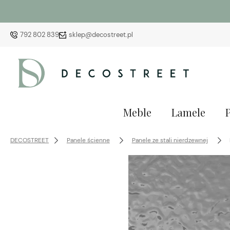
792 802 839
sklep@decostreet.pl
Meble
Lamele
DECOSTREET
Panele ścienne
Panele ze stali nierdzewnej