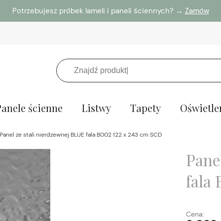
Potrzebujesz próbek lameli i paneli ściennych? →
Zamów
Panele ścienne
Listwy
Tapety
Oświetle
Panel ze stali nierdzewnej BLUE fala B002 122 x 243 cm SCD
Pane
fala
Cena: