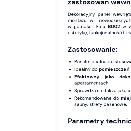
zastosowań wewn
Dekoracyjny panel wewnę
montażu w nowoczesnych i 
wilgotności. Fala
B002
w w
estetykę, funkcjonalność i tr
Zastosowanie:
Panele idealne do stosow
Idealny do
pomieszczeń 
Efektowny jako deko
apartamentach.
Sprawdza się także jako
e
Rekomendowane do
miej
sauny, strefy basenowe.
Parametry techni