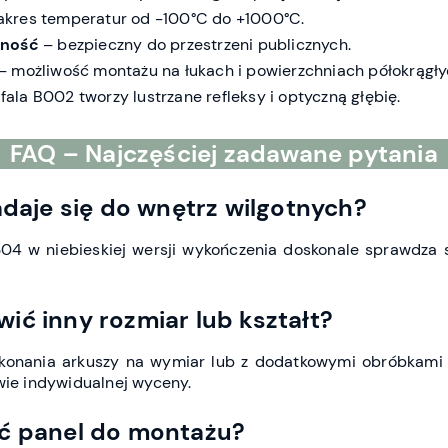
akres temperatur od -100°C do +1000°C.
lność
– bezpieczny do przestrzeni publicznych.
– możliwość montażu na łukach i powierzchniach półokrągły
fala B002 tworzy lustrzane refleksy i optyczną głębię.
FAQ – Najczęściej zadawane pytania
adaje się do wnętrz wilgotnych?
304 w niebieskiej wersji wykończenia doskonale sprawdza s
ić inny rozmiar lub kształt?
konania arkuszy na wymiar lub z dodatkowymi obróbkami (c
wie indywidualnej wyceny.
ać panel do montażu?