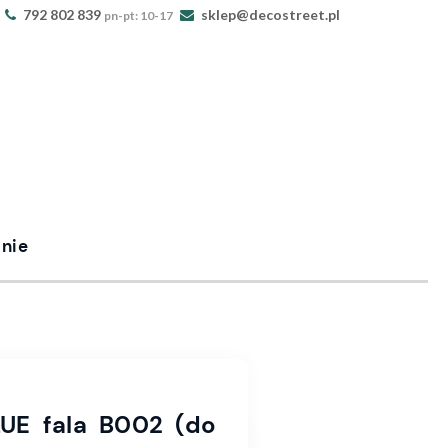
792 802 839
sklep@decostreet.pl
pn-pt: 10-17
nie
LUE fala B002 (do