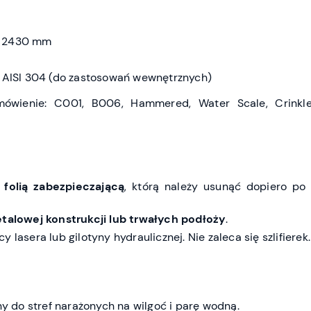
x 2430 mm
 AISI 304 (do zastosowań wewnętrznych)
mówienie: C001, B006, Hammered, Water Scale, Crink
 folią zabezpieczającą
, którą należy usunąć dopiero po
etalowej konstrukcji lub trwałych podłoży
.
 lasera lub gilotyny hydraulicznej. Nie zaleca się szlifierek.
y do stref narażonych na wilgoć i parę wodną.