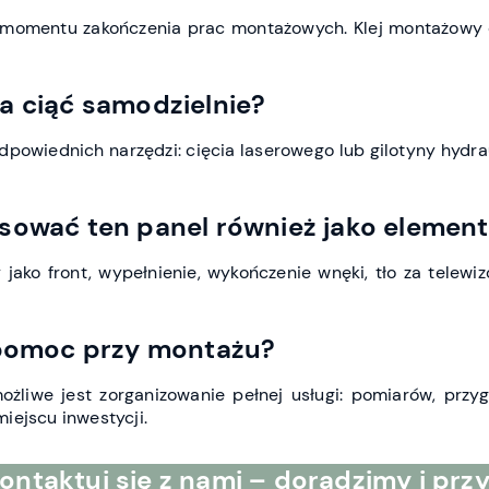
 momentu zakończenia prac montażowych. Klej montażowy d
a ciąć samodzielnie?
powiednich narzędzi: cięcia laserowego lub gilotyny hydraul
osować ten panel również jako elemen
jako front, wypełnienie, wykończenie wnęki, tło za telew
 pomoc przy montażu?
ożliwe jest zorganizowanie pełnej usługi: pomiarów, przy
iejscu inwestycji.
ontaktuj się z nami – doradzimy i prz