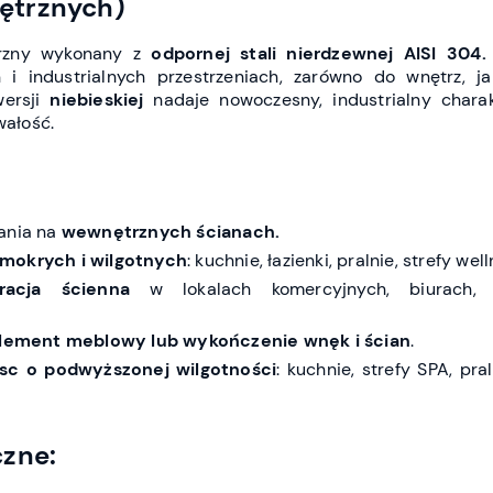
ętrznych)
trzny wykonany z
odpornej stali nierdzewnej AISI 304
industrialnych przestrzeniach, zarówno do wnętrz, j
ersji
niebieskiej
nadaje nowoczesny, industrialny charak
wałość.
ania na
wewnętrznych ścianach.
mokrych i wilgotnych
: kuchnie, łazienki, pralnie, strefy wel
racja ścienna
w lokalach komercyjnych, biurach, 
lement meblowy lub wykończenie wnęk i ścian
.
sc o podwyższonej wilgotności
: kuchnie, strefy SPA, praln
czne: