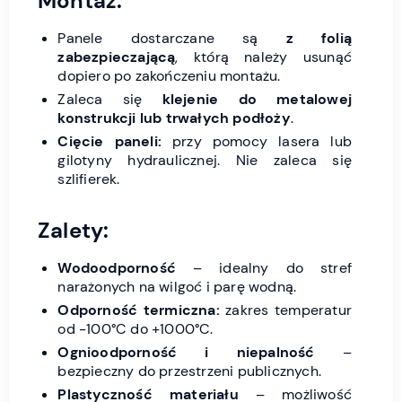
Montaż:
Panele dostarczane są
z folią
zabezpieczającą
, którą należy usunąć
dopiero po zakończeniu montażu.
Zaleca się
klejenie do metalowej
konstrukcji lub trwałych podłoży
.
Cięcie paneli:
przy pomocy lasera lub
gilotyny hydraulicznej. Nie zaleca się
szlifierek.
Zalety:
Wodoodporność
– idealny do stref
narażonych na wilgoć i parę wodną.
Odporność termiczna:
zakres temperatur
od -100°C do +1000°C.
Ognioodporność i niepalność
–
bezpieczny do przestrzeni publicznych.
Plastyczność materiału
– możliwość