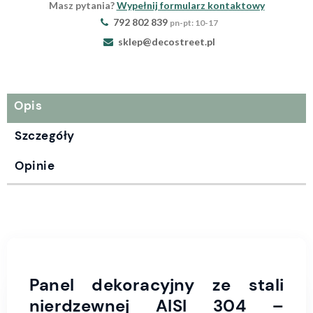
Masz pytania?
Wypełnij formularz kontaktowy
792 802 839
pn-pt: 10-17
sklep@decostreet.pl
Opis
Szczegóły
Opinie
Panel dekoracyjny ze stali
nierdzewnej AISI 304 –