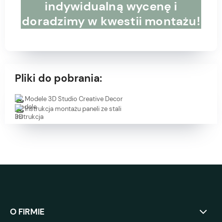
indywidualną wycenę i
doradzimy w kwestii montażu!
Pliki do pobrania:
Modele 3D Studio Creative Decor
Instrukcja montażu paneli ze stali
O FIRMIE