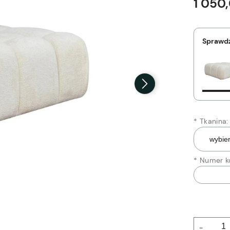
1 050,
Sprawdź
*
Tkanina:
*
Numer ko
-