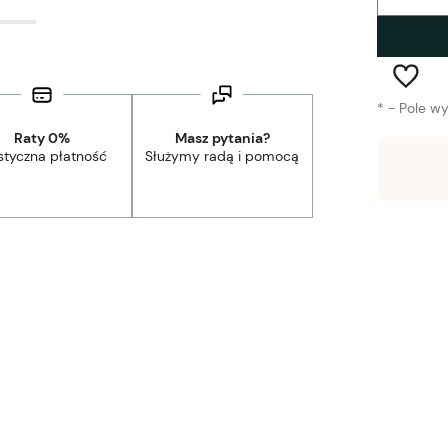
*
- Pole w
Raty 0%
Masz pytania?
styczna płatność
Służymy radą i pomocą
Wysyłka w:
3-5 tygodni