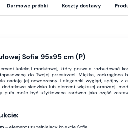
Darmowe próbki
Koszty dostawy
Prod
łowej Sofia 95x95 cm (P)
lement kolekcji modułowej, który pozwala rozbudować kon
dopasowaną do Twojej przestrzeni. Miękka, zaokrąglona b
ia nadają jej nowoczesny i elegancki wygląd, spójny z ca
, dodatkowe siedzisko lub element większej aranżacji mod
ny pufa może być użytkowana zarówno jako część zestaw
ukcie:
cm
– element uzupełniający kolekcję Sofia.