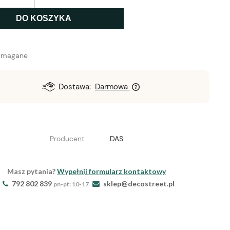
DO KOSZYKA
ymagane
Dostawa:
Darmowa
Producent:
DAS
Masz pytania?
Wypełnij formularz kontaktowy
792 802 839
sklep@decostreet.pl
pn-pt: 10-17