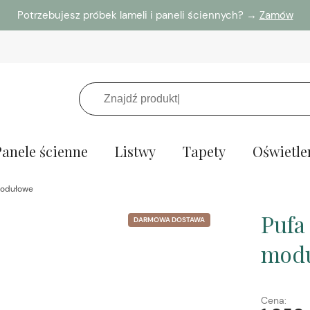
Potrzebujesz próbek lameli i paneli ściennych? →
Zamów
Panele ścienne
Listwy
Tapety
Oświetle
modułowe
Pufa
DARMOWA DOSTAWA
mod
Cena: