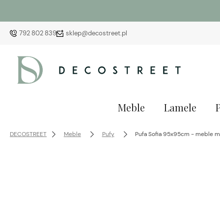
792 802 839
sklep@decostreet.pl
Meble
Lamele
DECOSTREET
Meble
Pufy
Pufa Sofia 95x95cm - meble 