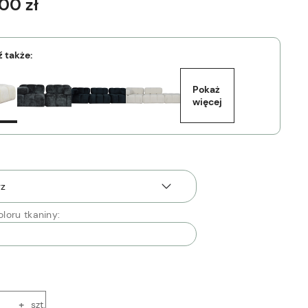
00 zł
 także:
Pokaż 
więcej
loru tkaniny:
+
szt.