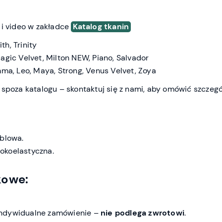
 i video w zakładce
Katalog tkanin
th, Trinity
agic Velvet, Milton NEW, Piano, Salvador
ma, Leo, Maya, Strong, Venus Velvet, Zoya
spoza katalogu – skontaktuj się z nami, aby omówić szczegó
blowa.
okoelastyczna.
kowe:
indywidualne zamówienie –
nie podlega zwrotowi
.