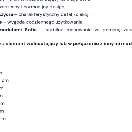
oczesny i harmonijny design.
szycia
– charakterystyczny detal kolekcji.
e
– wygoda codziennego użytkowania.
modułami Sofia
– stabilne mocowanie za pomocą zac
ko
element wolnostojący lub w połączeniu z innymi mod
m
1 cm
cm
cm
cm
cm
 cm