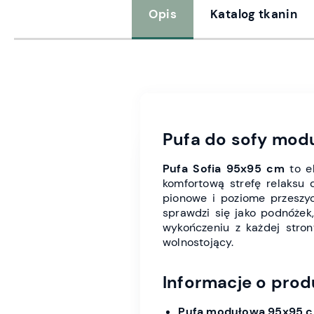
Opis
Katalog tkanin
Pufa do sofy modu
Pufa Sofia 95x95 cm
to e
komfortową strefę relaksu 
pionowe i poziome przeszyc
sprawdzi się jako podnóżek
wykończeniu z każdej stro
wolnostojący.
Informacje o prod
Pufa modułowa 95x95 