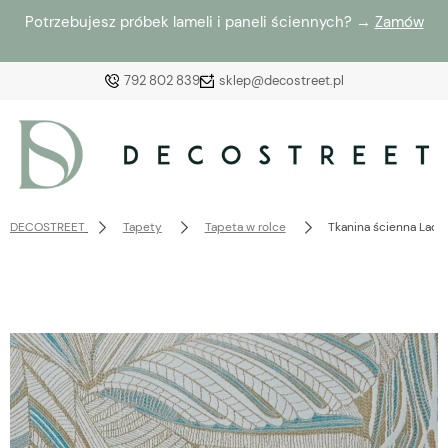
Potrzebujesz próbek lameli i paneli ściennych? →
Zamów
792 802 839
sklep@decostreet.pl
Zaloguj się
Załóż konto
DECOSTREET
Tapety
Tapeta w rolce
Tkanina ścienna Ladyw
Wybierz coś dla siebie z naszej aktualnej oferty lub
zaloguj się, aby przywrócić dodane produkty do listy
z poprzedniej sesji.