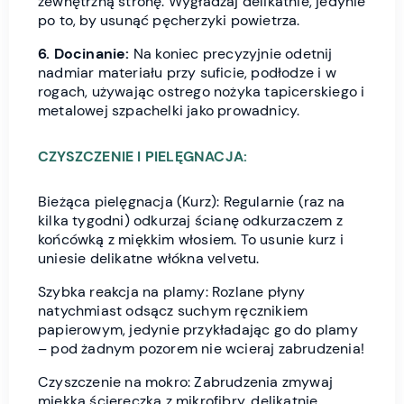
zewnętrzną stronę. Wygładzaj delikatnie, jedynie
po to, by usunąć pęcherzyki powietrza.
6. Docinanie:
Na koniec precyzyjnie odetnij
nadmiar materiału przy suficie, podłodze i w
rogach, używając ostrego nożyka tapicerskiego i
metalowej szpachelki jako prowadnicy.
CZYSZCZENIE I PIELĘGNACJA:
Bieżąca pielęgnacja (Kurz): Regularnie (raz na
kilka tygodni) odkurzaj ścianę odkurzaczem z
końcówką z miękkim włosiem. To usunie kurz i
uniesie delikatne włókna velvetu.
Szybka reakcja na plamy: Rozlane płyny
natychmiast odsącz suchym ręcznikiem
papierowym, jedynie przykładając go do plamy
– pod żadnym pozorem nie wcieraj zabrudzenia!
Czyszczenie na mokro: Zabrudzenia zmywaj
miękką ściereczką z mikrofibry, delikatnie