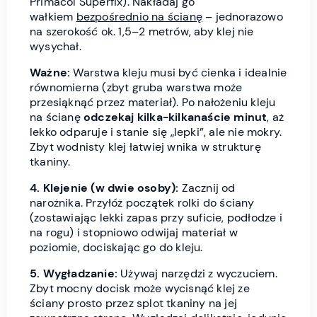
Primacol Superfix). Nakładaj go
wałkiem
bezpośrednio na ścianę
– jednorazowo
na szerokość ok. 1,5–2 metrów, aby klej nie
wysychał.
Ważne:
Warstwa kleju musi być cienka i idealnie
równomierna (zbyt gruba warstwa może
przesiąknąć przez materiał). Po nałożeniu kleju
na ścianę
odczekaj kilka-kilkanaście minut
, aż
lekko odparuje i stanie się „lepki”, ale nie mokry.
Zbyt wodnisty klej łatwiej wnika w strukturę
tkaniny.
4. Klejenie (w dwie osoby):
Zacznij od
narożnika. Przyłóż początek rolki do ściany
(zostawiając lekki zapas przy suficie, podłodze i
na rogu) i stopniowo odwijaj materiał w
poziomie, dociskając go do kleju.
5. Wygładzanie:
Używaj narzędzi z wyczuciem.
Zbyt mocny docisk może wycisnąć klej ze
ściany prosto przez splot tkaniny na jej