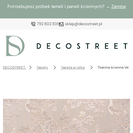
Potrzebujesz próbek lameli i paneli ściennych? →
Zamów
792 802 839
sklep@decostreet.pl
Zaloguj się
Załóż konto
DECOSTREET
Tapety
Tapeta w rolce
Tkanina ścienna Velv
Wybierz coś dla siebie z naszej aktualnej oferty lub
zaloguj się, aby przywrócić dodane produkty do listy
z poprzedniej sesji.