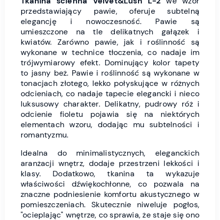
Tkanina ścienna Velvet&Lush L-2
we wzór
przedstawiający pawie,
oferuje subtelną
elegancję i nowoczesność. Pawie są
umieszczone na tle delikatnych gałązek i
kwiatów. Zarówno pawie, jak i roślinność są
wykonane w technice tłoczenia, co nadaje im
trójwymiarowy efekt. Dominujący kolor tapety
to jasny beż. Pawie i roślinność są wykonane w
tonacjach złotego, lekko połyskujące w różnych
odcieniach, co nadaje tapecie elegancki i nieco
luksusowy charakter. Delikatny, pudrowy róż i
odcienie fioletu pojawia się na niektórych
elementach wzoru, dodając mu subtelności i
romantyzmu.
Idealna do minimalistycznych, eleganckich
aranżacji wnętrz, dodaje przestrzeni lekkości i
klasy. Dodatkowo, tkanina ta wykazuje
właściwości dźwiękochłonne, co pozwala na
znaczne podniesienie komfortu akustycznego w
pomieszczeniach. Skutecznie niweluje pogłos,
"ocieplając" wnętrze, co sprawia, że staje się ono