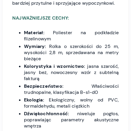
bardziej przytulne i sprzyjające wypoczynkowi.
NAJWAŻNIEJSZE CECHY:
Materiał:
Poliester na podkładzie
flizelinowym
Wymiary:
Rolka o szerokości do 25 m,
wysokości 2,8 m, sprzedawana na metry
bieżące
Kolorystyka i wzornictwo:
jasna szarość,
jasny beż, nowoczesny wzór z subtelną
fakturą
Bezpieczeństwo:
Właściwości
trudnopalne, klasyfikacja B-s1-d0
Ekologia:
Ekologiczny, wolny od PVC,
formaldehydu, metali ciężkich
Dźwiękochłonność:
niweluje pogłos,
poprawiając parametry akustyczne
wnętrza