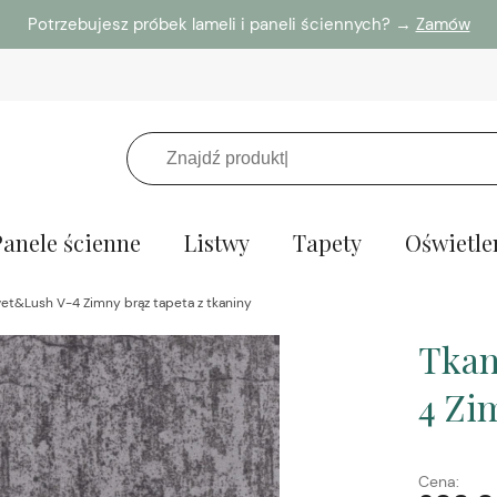
Potrzebujesz próbek lameli i paneli ściennych? →
Zamów
Panele ścienne
Listwy
Tapety
Oświetle
vet&Lush V-4 Zimny brąz tapeta z tkaniny
Tkan
4 Zi
Cena: