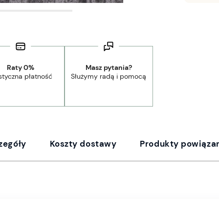
Raty 0%
Masz pytania?
styczna płatność
Służymy radą i pomocą
zegóły
Koszty dostawy
Produkty powiąza