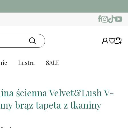
nie
Lustra
SALE
ina ścienna Velvet&Lush V-
mny brąz tapeta z tkaniny