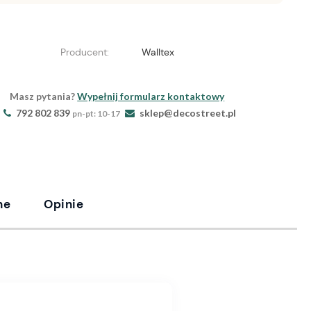
Producent:
Walltex
Masz pytania?
Wypełnij formularz kontaktowy
792 802 839
sklep@decostreet.pl
pn-pt: 10-17
ne
Opinie