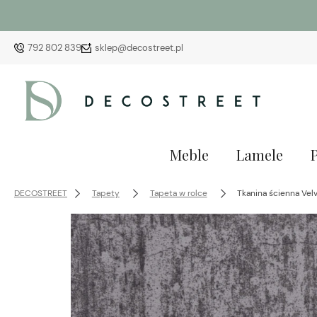
792 802 839
sklep@decostreet.pl
Meble
Lamele
DECOSTREET
Tapety
Tapeta w rolce
Tkanina ścienna Vel