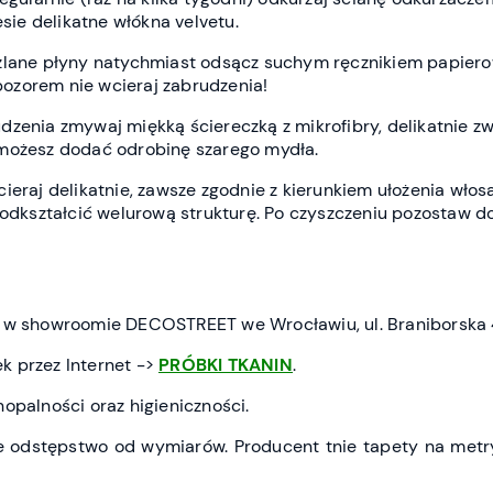
esie delikatne włókna velvetu.
zlane płyny natychmiast odsącz suchym ręcznikiem papiero
ozorem nie wcieraj zabrudzenia!
dzenia zmywaj miękką ściereczką z mikrofibry, delikatnie z
 możesz dodać odrobinę szarego mydła.
ieraj delikatnie, zawsze zgodnie z kierunkiem ułożenia włos
 odkształcić welurową strukturę. Po czyszczeniu pozostaw d
ć w showroomie DECOSTREET we Wrocławiu, ul. Braniborska 
k przez Internet ->
PRÓBKI TKANIN
.
opalności oraz higieniczności.
 odstępstwo od wymiarów. Producent tnie tapety na metry 