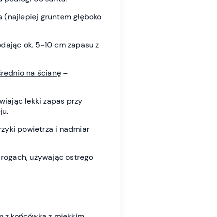
a (najlepiej gruntem głęboko
odając ok. 5-10 cm zapasu z
rednio na ścianę
–
wiając lekki zapas przy
ju.
zyki powietrza i nadmiar
w rogach, używając ostrego
em z końcówką z miękkim