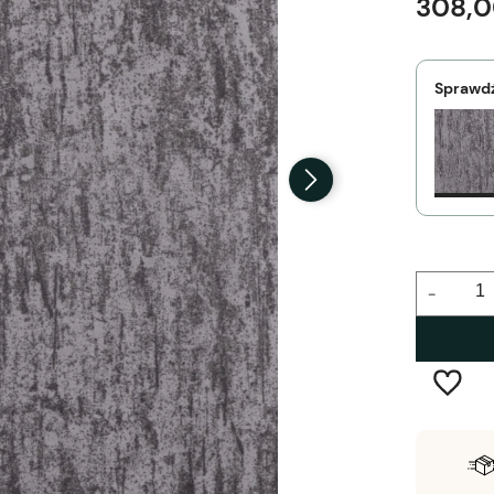
308,0
Sprawdź
-
Wysyłka w:
2-5 dni robocze