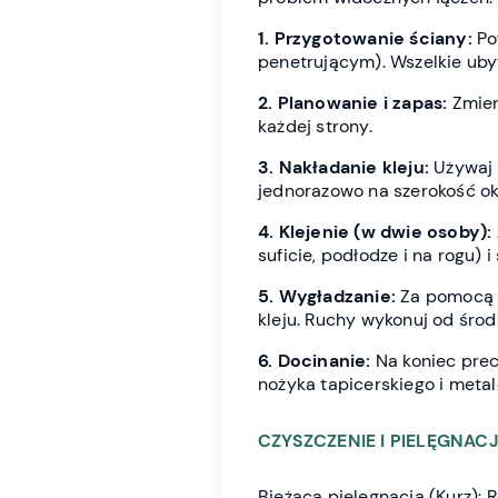
1. Przygotowanie ściany:
Po
penetrującym). Wszelkie ubytk
2. Planowanie i zapas:
Zmier
każdej strony.
3. Nakładanie kleju:
Używaj 
jednorazowo na szerokość ok.
4. Klejenie (w dwie osoby):
suficie, podłodze i na rogu) 
5. Wygładzanie:
Za pomocą p
kleju. Ruchy wykonuj od śro
6. Docinanie:
Na koniec prec
nożyka tapicerskiego i metal
CZYSZCZENIE I PIELĘGNACJ
Bieżąca pielęgnacja (Kurz): 