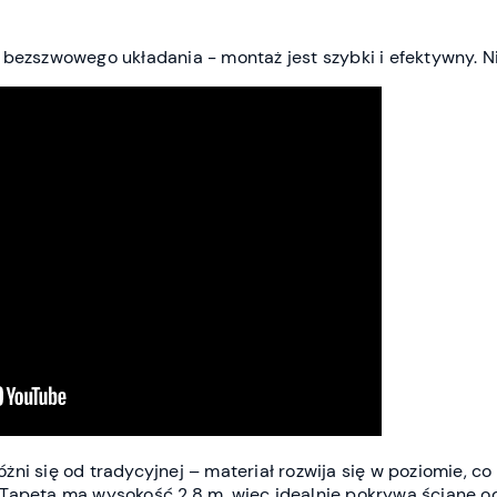
 bezszwowego układania - montaż jest szybki i efektywny.
ni się od tradycyjnej – materiał rozwija się w poziomie, co 
Tapeta ma wysokość 2,8 m, więc idealnie pokrywa ścianę od 