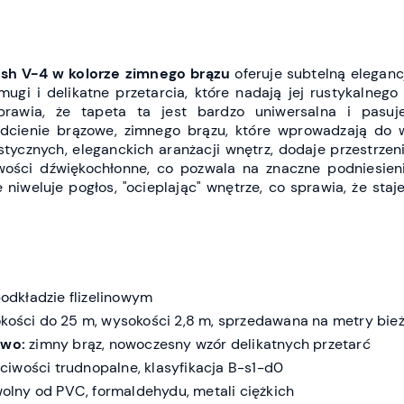
ush V-4
w kolorze zimnego brązu
oferuje subtelną elegan
mugi i delikatne przetarcia, które nadają jej rustykalnego
rawia, że tapeta ta jest bardzo uniwersalna i pasuj
odcienie brązowe, zimnego brązu, które wprowadzają do 
stycznych, eleganckich aranżacji wnętrz, dodaje przestrzeni
wości dźwiękochłonne, co pozwala na znaczne podniesie
niweluje pogłos, "ocieplając" wnętrze, co sprawia, że staje
podkładzie flizelinowym
okości do 25 m, wysokości 2,8 m, sprzedawana na metry bie
two:
zimny brąz, nowoczesny wzór delikatnych przetarć
iwości trudnopalne, klasyfikacja B-s1-d0
wolny od PVC, formaldehydu, metali ciężkich