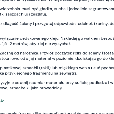
wierzchnia musi być gładka, sucha i jednolicie zagruntowan
i zaszpachluj i zeszlifuj.
z długość ściany i przygotuj odpowiedni odcinek tkaniny, d
wyłącznie dedykowanego kleju. Nakładaj go wałkiem
bezpoś
 1,5–2 metrów, aby klej nie wysychał.
Zacznij od narożnika. Przyłóż początek rolki do ściany (zosta
i stopniowo odwijaj materiał w poziomie, dociskając go do kle
lastikowej szpachli (rakli) lub miękkiego wałka usuń pęcher
dka przyklejonego fragmentu na zewnątrz.
yzyjnie odetnij nadmiar materiału przy suficie, podłodze i 
owej szpachelki jako prowadnicy.
A:
Regularnie (raz na kilka tygodni) odkurzaj ścianę odkurzacz