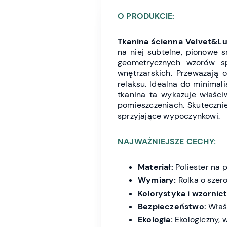
O PRODUKCIE:
Tkanina ścienna Velvet&L
na niej subtelne, pionowe s
geometrycznych wzorów sp
wnętrzarskich. Przeważają 
relaksu. Idealna do minimali
tkanina ta wykazuje właści
pomieszczeniach. Skutecznie 
sprzyjające wypoczynkowi.
NAJWAŻNIEJSZE CECHY:
Materiał:
Poliester na 
Wymiary:
Rolka o szer
Kolorystyka i wzornic
Bezpieczeństwo:
Właśc
Ekologia:
Ekologiczny, 