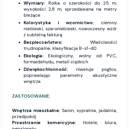
Wymiary:
Rolka o szerokości do 25 m,
wysokości 2,8 m, sprzedawana na metry
bieżące
Kolorystyka i wzornictwo:
ciemny
niebieski, szaroniebieski, nowoczesny wzór
z subtelną fakturą
Bezpieczeństwo:
Właściwości
trudnopalne, klasyfikacja B-s1-d0
Ekologia:
Ekologiczny, wolny od PVC,
formaldehydu, metali ciężkich
Dźwiękochłonność:
niweluje pogłos,
poprawiając parametry akustyczne
wnętrza
ZASTOSOWANIE:
Wnętrza mieszkalne:
Salon, sypialnia, jadalnia,
przedpokój
Przestrzenie komercyjne:
Hotele, biura,
pensjonaty