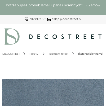
Potrzebujesz próbek lameli i paneli ściennych? →
Zamów
792 802 839
sklep@decostreet.pl
Zaloguj się
Załóż konto
DECOSTREET
Tapety
Tapeta w rolce
Tkanina ścienna Velv
Wybierz coś dla siebie z naszej aktualnej oferty lub
zaloguj się, aby przywrócić dodane produkty do listy
z poprzedniej sesji.