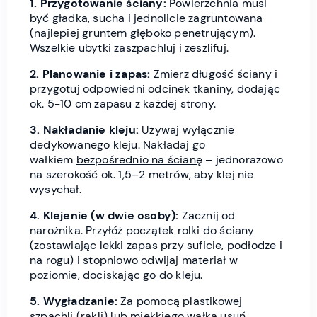
1. Przygotowanie ściany:
Powierzchnia musi
być gładka, sucha i jednolicie zagruntowana
(najlepiej gruntem głęboko penetrującym).
Wszelkie ubytki zaszpachluj i zeszlifuj.
2. Planowanie i zapas:
Zmierz długość ściany i
przygotuj odpowiedni odcinek tkaniny, dodając
ok. 5-10 cm zapasu z każdej strony.
3. Nakładanie kleju:
Używaj wyłącznie
dedykowanego kleju. Nakładaj go
wałkiem
bezpośrednio na ścianę
– jednorazowo
na szerokość ok. 1,5–2 metrów, aby klej nie
wysychał.
4. Klejenie (w dwie osoby):
Zacznij od
narożnika. Przyłóż początek rolki do ściany
(zostawiając lekki zapas przy suficie, podłodze i
na rogu) i stopniowo odwijaj materiał w
poziomie, dociskając go do kleju.
5. Wygładzanie:
Za pomocą plastikowej
szpachli (rakli) lub miękkiego wałka usuń