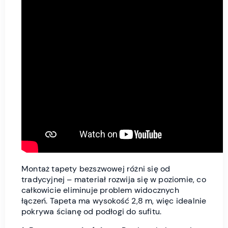
Montaż tapety bezszwowej różni się od
tradycyjnej – materiał rozwija się w poziomie, co
całkowicie eliminuje problem widocznych
łączeń. Tapeta ma wysokość 2,8 m, więc idealnie
pokrywa ścianę od podłogi do sufitu.