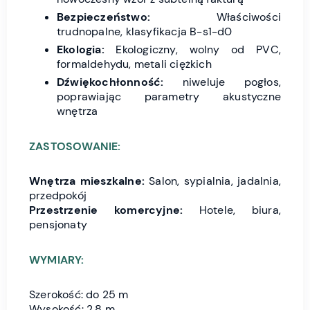
Bezpieczeństwo:
Właściwości
trudnopalne, klasyfikacja B-s1-d0
Ekologia:
Ekologiczny, wolny od PVC,
formaldehydu, metali ciężkich
Dźwiękochłonność:
niweluje pogłos,
poprawiając parametry akustyczne
wnętrza
ZASTOSOWANIE:
Wnętrza mieszkalne:
Salon, sypialnia, jadalnia,
przedpokój
Przestrzenie komercyjne:
Hotele, biura,
pensjonaty
WYMIARY:
Szerokość: do 25 m
Wysokość: 2,8 m