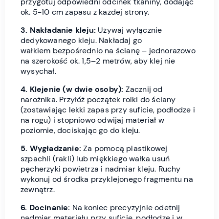
przygotuj odpowiedni odcinek tkaniny, dodając
ok. 5-10 cm zapasu z każdej strony.
3. Nakładanie kleju:
Używaj wyłącznie
dedykowanego kleju. Nakładaj go
wałkiem
bezpośrednio na ścianę
– jednorazowo
na szerokość ok. 1,5–2 metrów, aby klej nie
wysychał.
4. Klejenie (w dwie osoby):
Zacznij od
narożnika. Przyłóż początek rolki do ściany
(zostawiając lekki zapas przy suficie, podłodze i
na rogu) i stopniowo odwijaj materiał w
poziomie, dociskając go do kleju.
5. Wygładzanie:
Za pomocą plastikowej
szpachli (rakli) lub miękkiego wałka usuń
pęcherzyki powietrza i nadmiar kleju. Ruchy
wykonuj od środka przyklejonego fragmentu na
zewnątrz.
6. Docinanie:
Na koniec precyzyjnie odetnij
nadmiar materiału przy suficie, podłodze i w