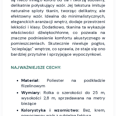
delikatnie połyskujący wzór. Jej tekstura imituje
naturalne sploty tkanin, tworząc delikatny, ale
efektowny wzór. Idealna do minimalistycznych,
eleganckich aranżacji wnętrz, dodaje przestrzeni
lekkości i klasy. Dodatkowo, tkanina ta wykazuje
właściwości dźwiękochłonne, co pozwala na
znaczne podniesienie komfortu akustycznego w
pomieszczeniach. Skutecznie niweluje pogłos,
"ocieplając" wnętrze, co sprawia, że staje się ono
bardziej przytulne i sprzyjające wypoczynkowi.
NAJWAŻNIEJSZE CECHY:
Materiał:
Poliester na podkładzie
flizelinowym
Wymiary:
Rolka o szerokości do 25 m,
wysokości 2,8 m, sprzedawana na metry
bieżące
Kolorystyka i wzornictwo:
Beż, krem,
nowoczesny wzór z subtelną fakturą