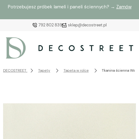
Potrzebujesz próbek lameli i paneli ściennych? →
Zamów
792 802 839
sklep@decostreet.pl
Zaloguj się
Załóż konto
DECOSTREET
Tapety
Tapeta w rolce
Tkanina ścienna Wave
Wybierz coś dla siebie z naszej aktualnej oferty lub
zaloguj się, aby przywrócić dodane produkty do listy
z poprzedniej sesji.