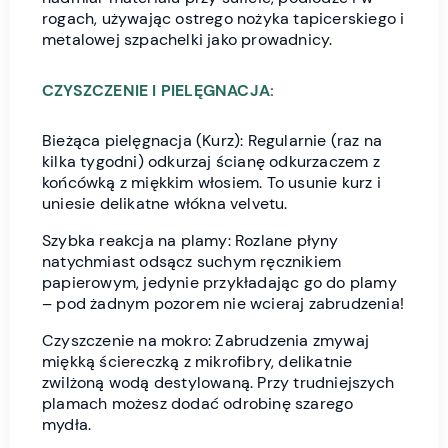
rogach, używając ostrego nożyka tapicerskiego i
metalowej szpachelki jako prowadnicy.
CZYSZCZENIE I PIELĘGNACJA:
Bieżąca pielęgnacja (Kurz): Regularnie (raz na
kilka tygodni) odkurzaj ścianę odkurzaczem z
końcówką z miękkim włosiem. To usunie kurz i
uniesie delikatne włókna velvetu.
Szybka reakcja na plamy: Rozlane płyny
natychmiast odsącz suchym ręcznikiem
papierowym, jedynie przykładając go do plamy
– pod żadnym pozorem nie wcieraj zabrudzenia!
Czyszczenie na mokro: Zabrudzenia zmywaj
miękką ściereczką z mikrofibry, delikatnie
zwilżoną wodą destylowaną. Przy trudniejszych
plamach możesz dodać odrobinę szarego
mydła.